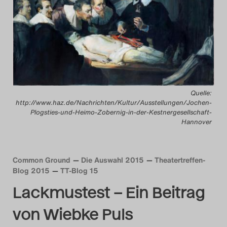
Das Theatertreffen-B
Das Theatertreffen-B
Das Theatertreffen-Blog
Das Theatertreffen-B
Quelle:
http://www.haz.de/Nachrichten/Kultur/Ausstellungen/Jochen-
Das Theatertreffen-
Plogsties-und-Heimo-Zobernig-in-der-Kestnergesellschaft-
Hannover
Das Theatertreffen-B
Common Ground
Die Auswahl 2015
Theatertreffen-
Das Theatertreffen-
Blog 2015
TT-Blog 15
Lackmustest – Ein Beitrag
Das Theatertreffen-
von Wiebke Puls
Das Theatertreffen-