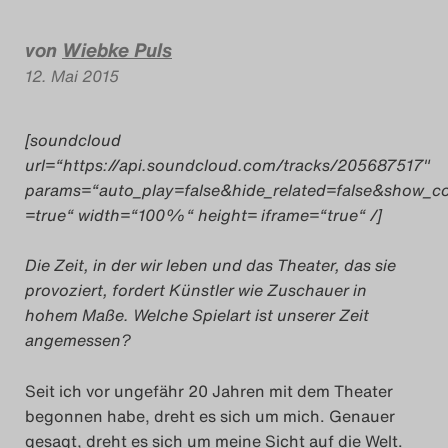
Das Theatertreffen-
von
Wiebke Puls
12. Mai 2015
Das Theatertreffen-Bl
Impressum
[soundcloud
url=“https://api.soundcloud.com/tracks/205687517″
params=“auto_play=false&hide_related=false&show_
Nutzungsbeding
=true“ width=“100%“ height= iframe=“true“ /]
Search
Die Zeit, in der wir leben und das Theater, das sie
provoziert, fordert Künstler wie Zuschauer in
hohem Maße. Welche Spielart ist unserer Zeit
angemessen?
Seit ich vor ungefähr 20 Jahren mit dem Theater
begonnen habe, dreht es sich um mich. Genauer
gesagt, dreht es sich um meine Sicht auf die Welt.