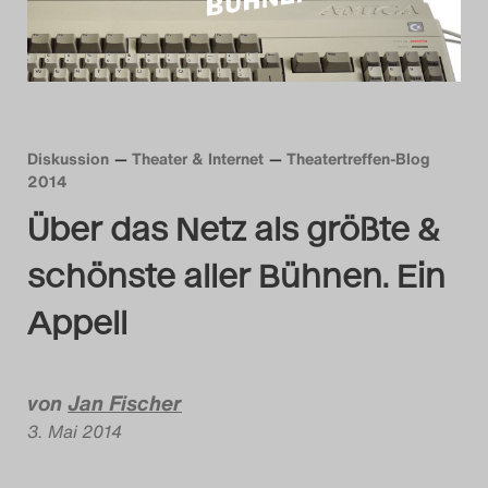
Das Theatertreffen-Blog
Das Theatertreffen-Blog
Das Theatertreffen-Blog
Diskussion
Theater & Internet
Theatertreffen-Blog
Das Theatertreffen-Blog
2014
Alumni
Über das Netz als größte &
Das Theatertreffen-Blog
schönste aller Bühnen. Ein
Appell
Das Theatertreffen-Bl
2020
von
Jan Fischer
Das Theatertreffen-Blog
3. Mai 2014
Das Theatertreffen-Bl