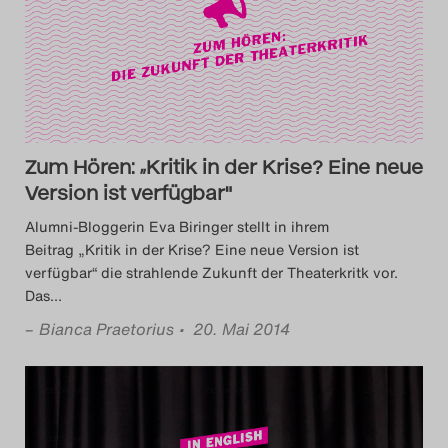
Das Theatertreffen-Blog
2014
Das Theatertreffen-Blog
2015
Zum Hören: „Kritik in der Krise? Eine neue
Version ist verfügbar"
Das Theatertreffen-Blog
Alumni-Bloggerin Eva Biringer stellt in ihrem
2016
Beitrag „Kritik in der Krise? Eine neue Version ist
verfügbar“ die strahlende Zukunft der Theaterkritk vor.
Das
…
Das Theatertreffen-Blog
–
Bianca Praetorius
• 20. Mai 2014
2017
Das Theatertreffen-Blog
2018