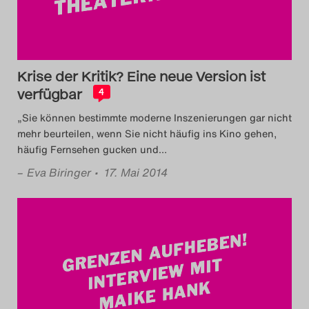
Das Theatertreffen-Blog
2023
Das Theatertreffen-Blog
Krise der Kritik? Eine neue Version ist
verfügbar
4
2024
„Sie können bestimmte moderne Inszenierungen gar nicht
mehr beurteilen, wenn Sie nicht häufig ins Kino gehen,
Das Theatertreffen-Blog
häufig Fernsehen gucken und
…
2025
–
Eva Biringer
• 17. Mai 2014
Das Theatertreffen-Blog
Archiv
Impressum
Nutzungsbedingungen