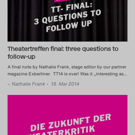
Das Theatertreffen-Blog
2018 Alumni
Das Theatertreffen-Blog
2019
Theatertreffen final: three questions to
follow-up
Das Theatertreffen-Blog
A final note by Nathalie Frank, stage editor by our partner
2020
magazine Exberliner. TT14 is over! Was it „interesting as
…
–
Nathalie Frank
• 19. Mai 2014
Das Theatertreffen-Blog
2021
Das Theatertreffen-Blog
2022