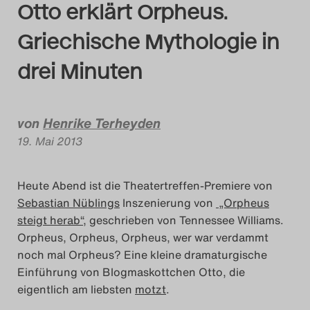
Otto erklärt Orpheus.
Das Theatertreffen-Bl
Griechische Mythologie in
Das Theatertreffen-Bl
drei Minuten
Das Theatertreffen-Bl
Alumni
von
Henrike Terheyden
19. Mai 2013
Das Theatertreffen-Bl
Das Theatertreffen-Bl
Heute Abend ist die Theatertreffen-Premiere von
Sebastian Nüblings
Inszenierung von
„Orpheus
Das Theatertreffen-Bl
steigt herab“
, geschrieben von Tennessee Williams.
Orpheus, Orpheus, Orpheus, wer war verdammt
Das Theatertreffen-Bl
noch mal Orpheus? Eine kleine dramaturgische
Einführung von Blogmaskottchen Otto, die
Das Theatertreffen-Bl
eigentlich am liebsten
motzt
.