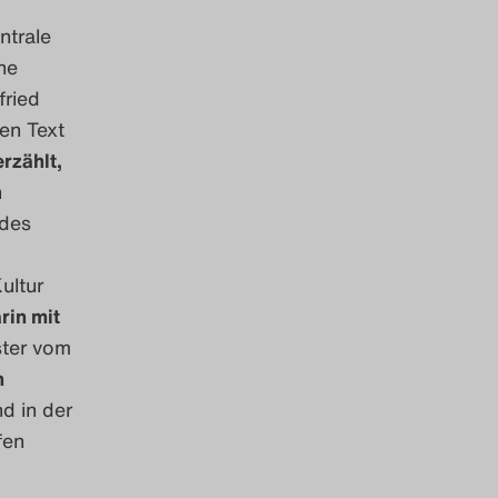
ntrale
ne
fried
en Text
rzählt,
n
des
ultur
rin mit
ster vom
n
d in der
fen