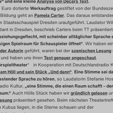
“ und eine kleine
Analyse von Decars Text
.
 Euro dotierte
Werkauftrag
gestiftet von der Bundesze
e Bildung geht an
Pamela Carter
. Das daraus entstande
 Staatsschauspiel Dresden uraufgeführt. Laudator Wil
dant in Dresden, beschrieb Carters beim TT präsentiert
ziehungsgeflecht, mit scheinbar alltäglicher Sprache e
sigen Spielraum für Schauspieler öffnet“
. Wir haben ei
 der Autorin
geführt, waren bei der
szenischen Lesung
 und haben uns ihren
Text genauer angeschaut
.
rspieltheater
“ in Kooperation mit Deutschlandradio K
am Höll und sein Stück „Und dann“
.
Eine Stimme sei da
tastender Sprache zu hören
, so Laudatorin Stefanie Ho
adio Kultur,
„eine Stimme, die einen Raum schafft – de
aum.“
Auch Hölls Stück haben wir
gründlich gelesen
un
Lesung
präsentiert gesehen. Beim nächsten Theatertref
 Kubus liegen, in die Sterne schauen und der