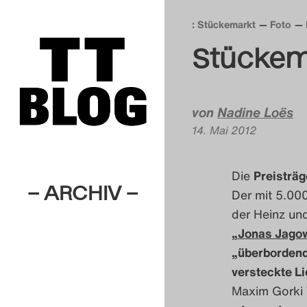
: Stückemarkt
Foto
Stückema
von
Nadine Loës
14. Mai 2012
Die
Preisträ
– ARCHIV –
Der mit 5.00
der Heinz un
„
Jonas Jago
„überbordend
versteckte Li
Maxim Gorki 