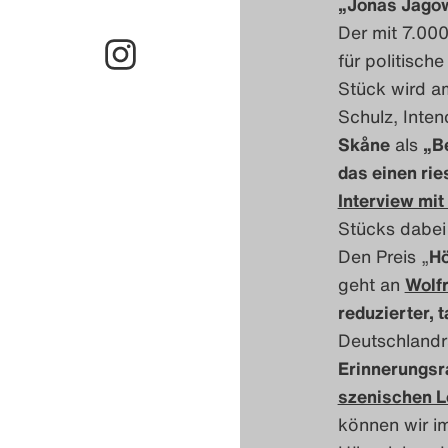
„Jonas Jagow
Der mit 7.000
für politisch
Stück wird am
Schulz, Inten
Skåne
als
„Be
das einen rie
Interview mit
Stücks dabei
Den Preis „
Hö
geht an
Wolfr
reduzierter, 
Deutschlandr
Erinnerungsr
szenischen 
können wir im