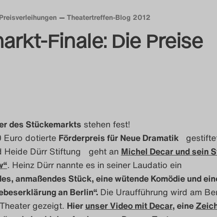
Preisverleihungen
Theatertreffen-Blog 2012
rkt-Finale: Die Preise
ger des Stückemarkts
stehen fest!
0 Euro dotierte
Förderpreis für Neue Dramatik
gestifte
d Heide Dürr Stiftung geht an
Michel Decar und sein 
w
“
. Heinz Dürr nannte es in seiner Laudatio ein
es, anmaßendes Stück, eine wütende Komödie und ein
ebeserklärung an Berlin“.
Die Uraufführung wird am Ber
Theater gezeigt.
Hier
unser Video mit Decar
, eine
Zeic