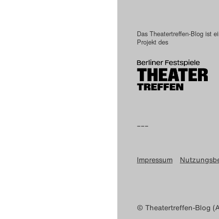
Das Theatertreffen-Blog ist e
Projekt des
–––
Impressum
Nutzungsb
© Theatertreffen-Blog (A