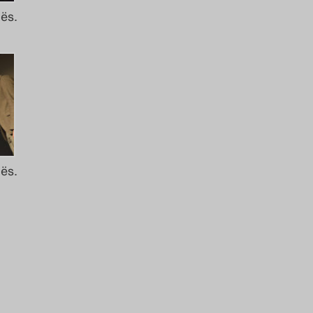
ës.
ës.