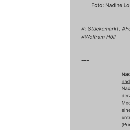
Foto: Nadine Lo
: Stückemarkt
,
F
Wolfram Höll
–––
Nad
nad
Nad
der
Med
ein
ent
(Pr