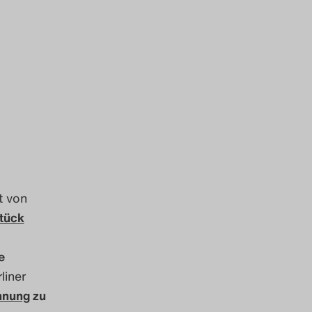
t von
Stück
e
liner
hnung
zu