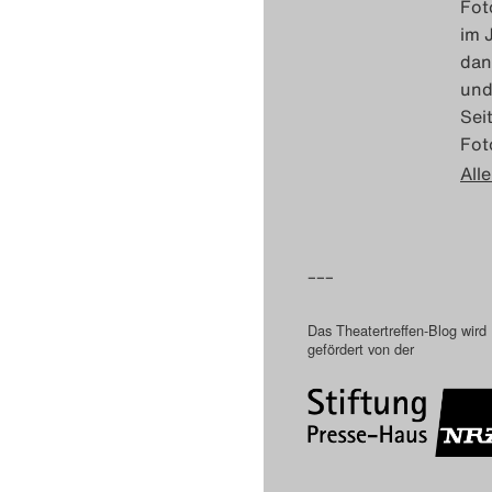
Fot
im 
dan
und
Sei
Fot
Alle
–––
Das Theatertreffen-Blog wird
gefördert von der