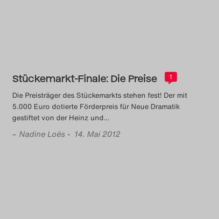
Das Theatertreffen-Blog
2014
Das Theatertreffen-Blog
Stückemarkt-Finale: Die Preise
2015
1
Die Preisträger des Stückemarkts stehen fest! Der mit
Das Theatertreffen-Blog
5.000 Euro dotierte Förderpreis für Neue Dramatik
gestiftet von der Heinz und
…
2016
–
Nadine Loës
• 14. Mai 2012
Das Theatertreffen-Blog
2017
Das Theatertreffen-Blog
2018