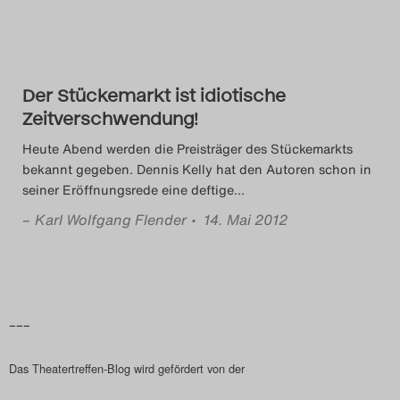
Das Theatertreffen-Blog
2018 Alumni
Der Stückemarkt ist idiotische
Das Theatertreffen-Blog
Zeitverschwendung!
2019
Heute Abend werden die Preisträger des Stückemarkts
bekannt gegeben. Dennis Kelly hat den Autoren schon in
Das Theatertreffen-Blog
seiner Eröffnungsrede eine deftige
…
2020
–
Karl Wolfgang Flender
• 14. Mai 2012
Das Theatertreffen-Blog
2021
–––
Das Theatertreffen-Blog
Das Theatertreffen-Blog wird gefördert von der
2022