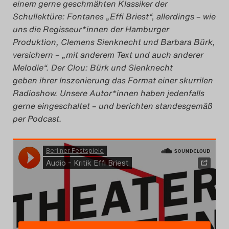
einem gerne geschmähten Klassiker der
Das Theatertreffen-Blog
Schullektüre: Fontanes „Effi Briest“, allerdings – wie
uns die Regisseur*innen der Hamburger
2023
Produktion, Clemens Sienknecht und Barbara Bürk,
versichern – „mit anderem Text und auch anderer
Das Theatertreffen-Blog
Melodie“. Der Clou: Bürk und Sienknecht
2024
geben ihrer Inszenierung das Format einer skurrilen
Radioshow. Unsere Autor*innen haben jedenfalls
Das Theatertreffen-Blog
gerne eingeschaltet – und berichten standesgemäß
per Podcast.
2025
Das Theatertreffen-Blog
Archiv
Impressum
Nutzungsbedingungen