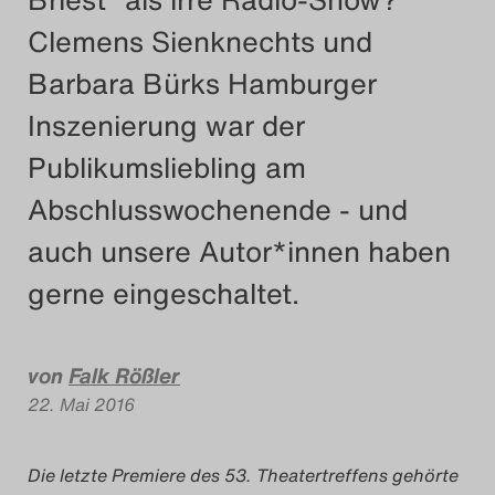
Das Theatertreffen-Blog
Clemens Sienknechts und
2018 Alumni
Barbara Bürks Hamburger
Inszenierung war der
Das Theatertreffen-Blog
Publikumsliebling am
2019
Abschlusswochenende - und
Das Theatertreffen-Blog
auch unsere Autor*innen haben
2020
gerne eingeschaltet.
Das Theatertreffen-Blog
2021
von
Falk Rößler
22. Mai 2016
Das Theatertreffen-Blog
2022
Die letzte Premiere des 53. Theatertreffens gehörte