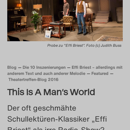
Das Theatertreffen-Blog
2014
Das Theatertreffen-Blog
Probe zu "Effi Briest". Foto (c) Judith Buss
2015
Das Theatertreffen-Blog
Blog
Die 10 Inszenierungen
Effi Briest – allerdings mit
2016
anderem Text und auch anderer Melodie
Featured
Theatertreffen-Blog 2016
Das Theatertreffen-Blog
This Is A Man’s World
2017
Der oft geschmähte
Das Theatertreffen-Blog
Schullektüren-Klassiker „Effi
2018
Briest“ als irre Radio-Show?