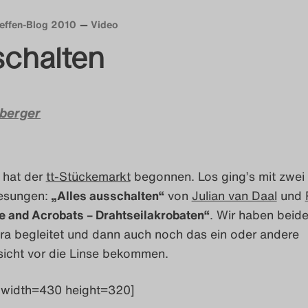
reffen-Blog 2010
Video
schalten
berger
 hat der
tt-Stückemarkt
begonnen. Los ging’s mit zwei
esungen:
„Alles ausschalten“
von
Julian van Daal
und
e and Acrobats – Drahtseilakrobaten“
. Wir haben beid
ra begleitet und dann auch noch das ein oder andere
icht vor die Linse bekommen.
 width=430 height=320]