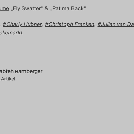
ume
„Fly Swatter“ & „Pat ma Back“
,
Charly Hübner
,
Christoph Franken
,
Julian van Da
ckemarkt
sabteh Hamberger
 Artikel