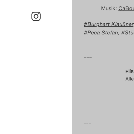
Musik:
CaBo
Burghart Klaußner
Peca Stefan
,
Stü
–––
Eli
Alle
–––