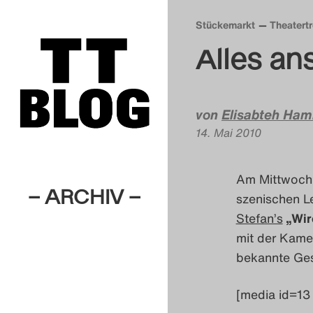
Stückemarkt
Theatert
Alles an
von
Elisabteh Ham
14. Mai 2010
Am Mittwoch
– ARCHIV –
szenischen L
Stefan’s
„Wir
mit der Kame
bekannte Ges
[media id=13