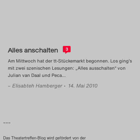
Das Theatertreffen-Blog
2014
Das Theatertreffen-Blog
Alles anschalten
2015
3
Am Mittwoch hat der tt-Stückemarkt begonnen. Los ging’s
Das Theatertreffen-Blog
mit zwei szenischen Lesungen: „Alles ausschalten“ von
Julian van Daal und Peca
…
2016
–
Elisabteh Hamberger
• 14. Mai 2010
Das Theatertreffen-Blog
2017
Das Theatertreffen-Blog
–––
2018
Das Theatertreffen-Blog wird gefördert von der