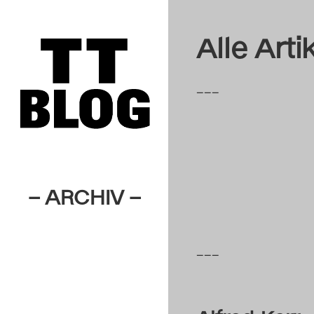
Alle Art
–––
– ARCHIV –
–––