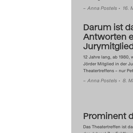
–
Anna Postels
• 16. 
Darum ist da
Antworten e
Jurymitglie
12 Jahre lang, ab 1980, 
Jörder Mitglied in der Ju
Theatertreffens – nur Pe
–
Anna Postels
• 8. M
Prominent d
Das Theatertreffen ist d