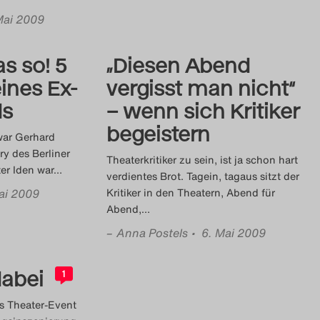
Mai 2009
s so! 5
„Diesen Abend
ines Ex-
vergisst man nicht“
ds
– wenn sich Kritiker
begeistern
war Gerhard
ry des Berliner
Theaterkritiker zu sein, ist ja schon hart
ter Iden war
…
verdientes Brot. Tagein, tagaus sitzt der
ai 2009
Kritiker in den Theatern, Abend für
Abend,
…
–
Anna Postels
• 6. Mai 2009
abei
1
as Theater-Event