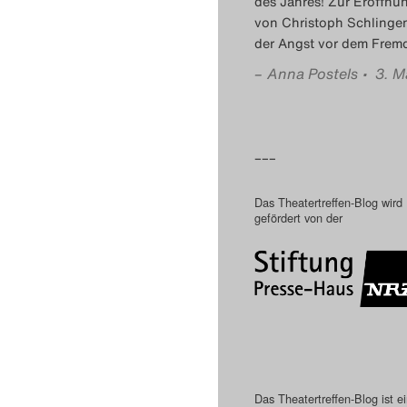
des Jahres! Zur Eröffnu
von Christoph Schlingen
der Angst vor dem Frem
–
Anna Postels
• 3. M
–––
Das Theatertreffen-Blog wird
gefördert von der
Das Theatertreffen-Blog ist e