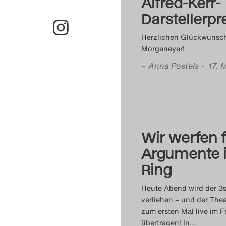
Alfred-Kerr-
Darstellerpr
Herzlichen Glückwunsch
Morgeneyer!
–
Anna Postels
• 17. 
Wir werfen 
Argumente 
Ring
Heute Abend wird der 3s
verliehen – und der Theat
zum ersten Mal live im 
übertragen! In
…