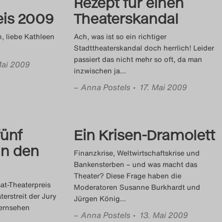
Rezept für einen
eis 2009
Theaterskandal
, liebe Kathleen
Ach, was ist so ein richtiger
Stadttheaterskandal doch herrlich! Leider
passiert das nicht mehr so oft, da man
Mai 2009
inzwischen ja
…
–
Anna Postels
• 17. Mai 2009
fünf
Ein Krisen-Dramolett
in den
Finanzkrise, Weltwirtschaftskrise und
Bankensterben – und was macht das
Theater? Diese Frage haben die
at-Theaterpreis
Moderatoren Susanne Burkhardt und
erstreit der Jury
Jürgen König
…
Fernsehen
–
Anna Postels
• 13. Mai 2009