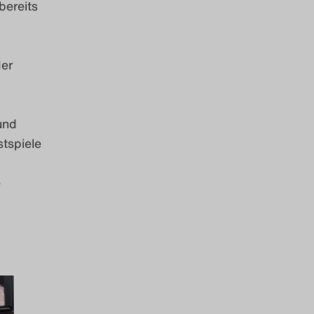
 bereits
der
und
tspiele
e