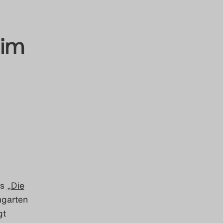
eim
ts
„Die
mgarten
gt