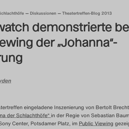
Schlachthöfe
Diskussionen
Theatertreffen-Blog 2013
atch demonstrierte b
iewing der „Johanna“-
rung
yden
tertreffen eingeladene Inszenierung von Bertolt Brech
nna der Schlachthöfe“
in der Regie von Sebastian Bau
 Sony Center, Potsdamer Platz, im
Public Viewing
gezei