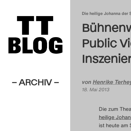
Die heilige Johanna der 
Bühnenw
Public V
Inszenie
– ARCHIV –
von
Henrike Terhe
18. Mai 2013
Die zum Thea
heilige Joha
ist heute am