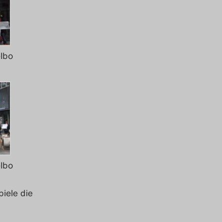
elbo
elbo
iele die