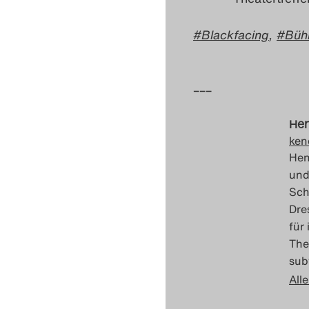
Blackfacing
,
Büh
–––
Hen
ken
Hen
und
Sch
Dre
für
The
sub
Alle