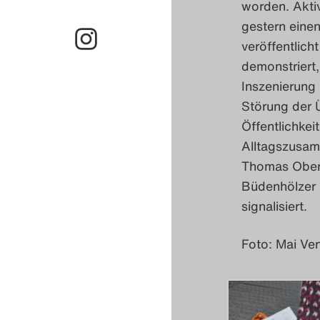
worden. Akti
gestern eine
veröffentlich
demonstriert,
Inszenierung 
Störung der 
Öffentlichkei
Alltagszusam
Thomas Obere
Büdenhölzer 
signalisiert.
Foto: Mai Ve