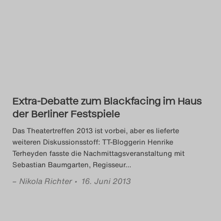
Das Theatertreffen-Blog
2014
Das Theatertreffen-Blog
2015
Extra-Debatte zum Blackfacing im Haus
Das Theatertreffen-Blog
der Berliner Festspiele
2016
Das Theatertreffen 2013 ist vorbei, aber es lieferte
weiteren Diskussionsstoff: TT-Bloggerin Henrike
Das Theatertreffen-Blog
Terheyden fasste die Nachmittagsveranstaltung mit
Sebastian Baumgarten, Regisseur
…
2017
–
Nikola Richter
• 16. Juni 2013
Das Theatertreffen-Blog
2018