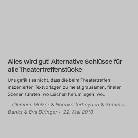
Das Theatertreffen-Blog
2018 Alumni
Das Theatertreffen-Blog
2019
Alles wird gut! Alternative Schlüsse für
Das Theatertreffen-Blog
alle Theatertreffenstücke
2020
Uns gefällt es nicht, dass die beim Theatertreffen
inszenierten Textvorlagen zu meist grausamen, finalen
Das Theatertreffen-Blog
Szenen führten, wo Leichen herumliegen, wo
…
2021
–
Clemens Melzer
Henrike Terheyden
Summer
&
&
Banks
Eva Biringer
• 22. Mai 2013
&
Das Theatertreffen-Blog
2022