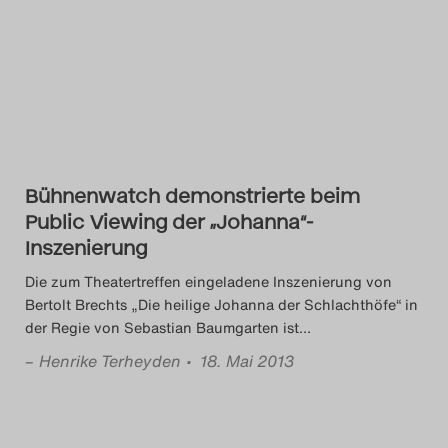
Das Theatertreffen-Blog
2023
Das Theatertreffen-Blog
2024
Bühnenwatch demonstrierte beim
Das Theatertreffen-Blog
Public Viewing der „Johanna“-
2025
Inszenierung
Die zum Theatertreffen eingeladene Inszenierung von
Das Theatertreffen-Blog
Bertolt Brechts „Die heilige Johanna der Schlachthöfe“ in
Archiv
der Regie von Sebastian Baumgarten ist
…
–
Henrike Terheyden
• 18. Mai 2013
Impressum
Nutzungsbedingungen