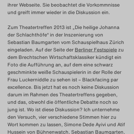
ihrer Webseite. Sie beobachtet die Vorkommnisse
Das Theatertreffen-Blog
und greift immer wieder in die Diskussion ein.
2018 Alumni
Zum Theatertreffen 2013 ist „Die heilige Johanna
der Schlachthöfe“ in der Inszenierung von
Das Theatertreffen-Blog
Sebastian Baumgarten vom Schauspielhaus Zürich
2019
eingeladen. Auf der Seite der
Berliner Festspiele
zu
dem Brechtschen Wirtschaftsklassiker kündigt ein
Das Theatertreffen-Blog
Foto die Aufführung an, auf dem eine schwarz
geschminkte weiße Schauspielerin in der Rolle der
2020
Frau Luckerniddle zu sehen ist – Blackfacing par
excellence. Bis jetzt hat es noch keine Diskussion
Das Theatertreffen-Blog
darum im Rahmen des Theatertreffens gegeben,
2021
und das, obwohl die öffentliche Debatte noch so
jung ist. Wo ist diese Diskussion? Ich unternehme
Das Theatertreffen-Blog
den Versuch, vier verschiedene Stimmen hier zu
Wort kommen zu lassen, Simone Dede Ayivi und Atif
2022
Hussein von Bühnenwatch, Sebastian Baumgarten,