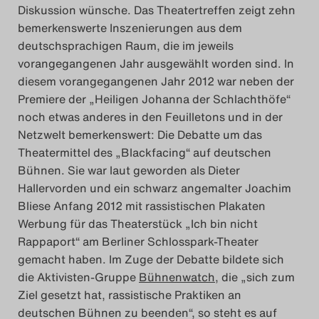
Diskussion wünsche. Das Theatertreffen zeigt zehn
Das Theatertreffen-Blog
bemerkenswerte Inszenierungen aus dem
deutschsprachigen Raum, die im jeweils
2014
vorangegangenen Jahr ausgewählt worden sind. In
diesem vorangegangenen Jahr 2012 war neben der
Das Theatertreffen-Blog
Premiere der „Heiligen Johanna der Schlachthöfe“
2015
noch etwas anderes in den Feuilletons und in der
Netzwelt bemerkenswert: Die Debatte um das
Theatermittel des „Blackfacing“ auf deutschen
Das Theatertreffen-Blog
Bühnen. Sie war laut geworden als Dieter
2016
Hallervorden und ein schwarz angemalter Joachim
Bliese Anfang 2012 mit rassistischen Plakaten
Das Theatertreffen-Blog
Werbung für das Theaterstück „Ich bin nicht
2017
Rappaport“ am Berliner Schlosspark-Theater
gemacht haben. Im Zuge der Debatte bildete sich
die Aktivisten-Gruppe
Bühnenwatch
, die „sich zum
Das Theatertreffen-Blog
Ziel gesetzt hat, rassistische Praktiken an
2018
deutschen Bühnen zu beenden“, so steht es auf