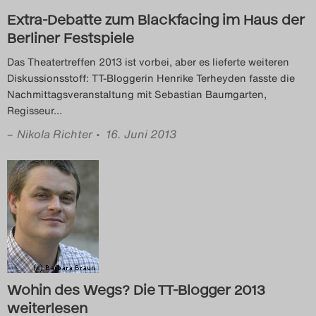
Extra-Debatte zum Blackfacing im Haus der
Das Theatertreffen-Blog
Berliner Festspiele
2018 Alumni
Das Theatertreffen 2013 ist vorbei, aber es lieferte weiteren
Diskussionsstoff: TT-Bloggerin Henrike Terheyden fasste die
Das Theatertreffen-Blog
Nachmittagsveranstaltung mit Sebastian Baumgarten,
2019
Regisseur
…
–
Nikola Richter
• 16. Juni 2013
Das Theatertreffen-Blog
2020
Das Theatertreffen-Blog
2021
Das Theatertreffen-Blog
Wohin des Wegs? Die TT-Blogger 2013
2022
weiterlesen