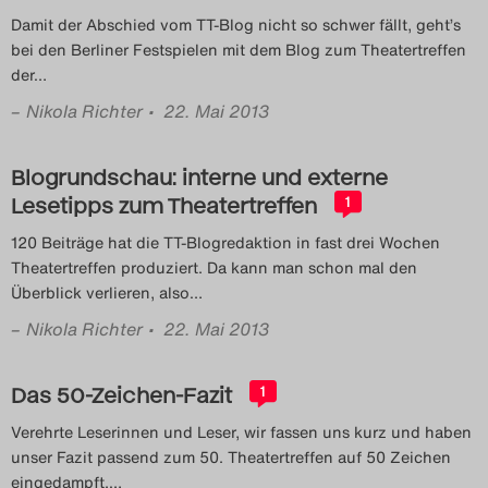
Das Theatertreffen-Blog
Damit der Abschied vom TT-Blog nicht so schwer fällt, geht’s
bei den Berliner Festspielen mit dem Blog zum Theatertreffen
2023
der
…
–
Nikola Richter
• 22. Mai 2013
Das Theatertreffen-Blog
2024
Blogrundschau: interne und externe
Lesetipps zum Theatertreffen
1
Das Theatertreffen-Blog
120 Beiträge hat die TT-Blogredaktion in fast drei Wochen
2025
Theatertreffen produziert. Da kann man schon mal den
Überblick verlieren, also
…
Das Theatertreffen-Blog
–
Nikola Richter
• 22. Mai 2013
Archiv
Das 50-Zeichen-Fazit
1
Impressum
Verehrte Leserinnen und Leser, wir fassen uns kurz und haben
unser Fazit passend zum 50. Theatertreffen auf 50 Zeichen
Nutzungsbedingungen
eingedampft.
…