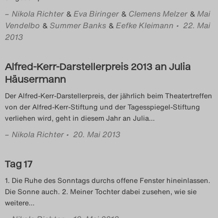
–
Nikola Richter
Eva Biringer
Clemens Melzer
Mai
&
Search
&
&
Vendelbo
Summer Banks
Eefke Kleimann
• 22. Mai
&
&
2013
Alfred-Kerr-Darstellerpreis 2013 an Julia
Häusermann
Der Alfred-Kerr-Darstellerpreis, der jährlich beim Theatertreffen
von der Alfred-Kerr-Stiftung und der Tagesspiegel-Stiftung
verliehen wird, geht in diesem Jahr an Julia
…
–
Nikola Richter
• 20. Mai 2013
Tag 17
1. Die Ruhe des Sonntags durchs offene Fenster hineinlassen.
Die Sonne auch. 2. Meiner Tochter dabei zusehen, wie sie
weitere
…