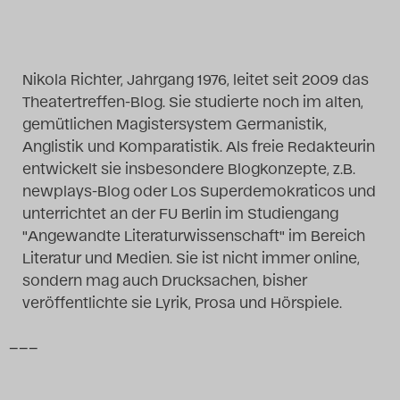
Das Theatertreffen-Blog
2014
Nikola Richter, Jahrgang 1976, leitet seit 2009 das
Theatertreffen-Blog. Sie studierte noch im alten,
Das Theatertreffen-Blog
gemütlichen Magistersystem Germanistik,
2015
Anglistik und Komparatistik. Als freie Redakteurin
entwickelt sie insbesondere Blogkonzepte, z.B.
Das Theatertreffen-Blog
newplays-Blog oder Los Superdemokraticos und
unterrichtet an der FU Berlin im Studiengang
2016
"Angewandte Literaturwissenschaft" im Bereich
Literatur und Medien. Sie ist nicht immer online,
Das Theatertreffen-Blog
sondern mag auch Drucksachen, bisher
2017
veröffentlichte sie Lyrik, Prosa und Hörspiele.
–––
Das Theatertreffen-Blog
2018