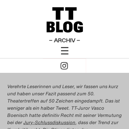
Allgemeines
Theatertreffen-Blog 2013
×
Das Theatertreffen-Blo
Das 50-Zeichen-Fazit
2009
Das Theatertreffen-Blo
– ARCHIV –
von
Nikola Richter
&
Eva Biringer
&
☰
2010
Clemens Melzer
&
Mai Vendelbo
&
Summer
Click
Banks
&
Eefke Kleimann
Das Theatertreffen-Blo
22. Mai 2013
to
2011
Open
Verehrte Leserinnen und Leser, wir fassen uns kurz
Das Theatertreffen-Blo
und haben unser Fazit passend zum 50.
Naviagtion
2012
Theatertreffen auf 50 Zeichen eingedampft. Das ist
weniger als ein halber Tweet. TT-Juror Vasco
Das Theatertreffen-Blo
Boenisch hatte definitiv Recht mit seiner Vermutung
bei der
Jury-Schlussdiskussion
, dass der Trend zur
2013