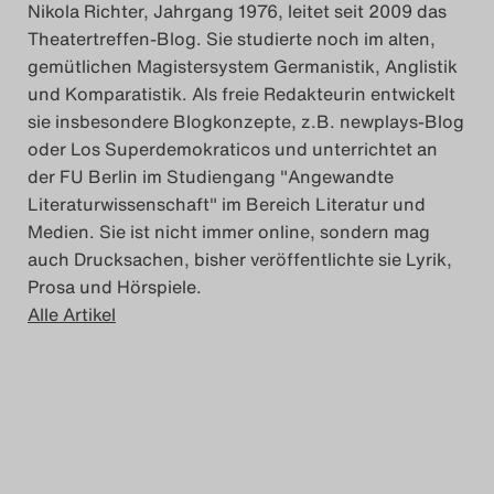
Nikola Richter, Jahrgang 1976, leitet seit 2009 das
Das Theatertreffen-Blo
Theatertreffen-Blog. Sie studierte noch im alten,
2023
gemütlichen Magistersystem Germanistik, Anglistik
und Komparatistik. Als freie Redakteurin entwickelt
Das Theatertreffen-Blo
sie insbesondere Blogkonzepte, z.B. newplays-Blog
oder Los Superdemokraticos und unterrichtet an
2024
der FU Berlin im Studiengang "Angewandte
Literaturwissenschaft" im Bereich Literatur und
Das Theatertreffen-Blo
Medien. Sie ist nicht immer online, sondern mag
2025
auch Drucksachen, bisher veröffentlichte sie Lyrik,
Prosa und Hörspiele.
Alle Artikel
Das Theatertreffen-Blo
Archiv
Impressum
Nutzungsbedingunge