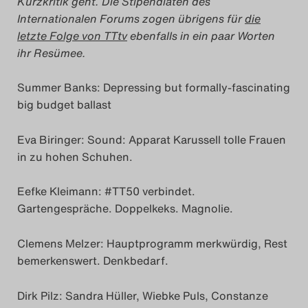
Kurzkritik geht. Die Stipendiaten des
Internationalen Forums zogen übrigens für
die
Das Theatertreffen-Blo
letzte Folge von TTtv
ebenfalls in ein paar Worten
2014
ihr Resümee.
Das Theatertreffen-Blo
Summer Banks: Depressing but formally-fascinating
big budget ballast
2015
Eva Biringer: Sound: Apparat Karussell tolle Frauen
Das Theatertreffen-Blo
in zu hohen Schuhen.
2016
Eefke Kleimann: #TT50 verbindet.
Das Theatertreffen-Blo
Gartengespräche. Doppelkeks. Magnolie.
2017
Clemens Melzer: Hauptprogramm merkwürdig, Rest
bemerkenswert. Denkbedarf.
Das Theatertreffen-Blo
2018
Dirk Pilz: Sandra Hüller, Wiebke Puls, Constanze