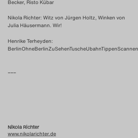
Becker, Risto Kübar
Das Theatertreffen-Blo
Nikola Richter: Witz von Jürgen Holtz, Winken von
2018 Alumni
Julia Häusermann. Wir!
Das Theatertreffen-Blo
Henrike Terheyden:
2019
BerlinOhneBerlinZuSehenTuscheUbahnTippenScanne
Das Theatertreffen-Blo
–––
2020
Das Theatertreffen-Blo
2021
Das Theatertreffen-Blo
Nikola Richter
2022
www.nikolarichter.de