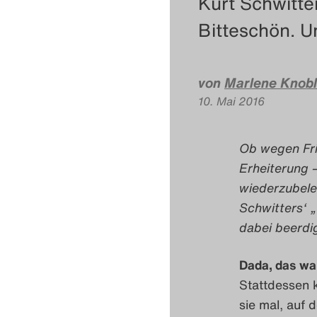
Kurt Schwitte
Bitteschön. Un
von
Marlene Knob
10. Mai 2016
Ob wegen Fri
Erheiterung 
wiederzubele
Schwitters‘ 
dabei beerdig
Dada, das war
Stattdessen 
sie mal, auf