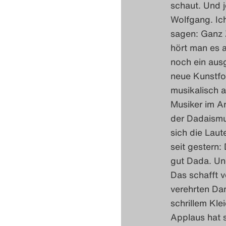
schaut. Und j
Wolfgang. Ic
sagen: Ganz 
hört man es a
noch ein ausg
neue Kunstfor
musikalisch a
Musiker im A
der Dadaismu
sich die Lau
seit gestern:
gut Dada. Und
Das schafft v
verehrten Da
schrillem Kle
Applaus hat 