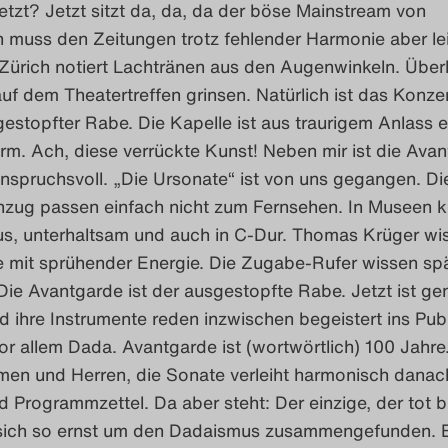
etzt? Jetzt sitzt da, da, da der böse Mainstream von
h muss den Zeitungen trotz fehlender Harmonie aber le
Zürich notiert Lachtränen aus den Augenwinkeln. Über
uf dem Theatertreffen grinsen. Natürlich ist das Konzer
estopfter Rabe. Die Kapelle ist aus traurigem Anlass e
m. Ach, diese verrückte Kunst! Neben mir ist die Ava
nspruchsvoll. „Die Ursonate“ ist von uns gegangen. Die
nzug passen einfach nicht zum Fernsehen. In Museen k
s, unterhaltsam und auch in C-Dur. Thomas Krüger wi
te mit sprühender Energie. Die Zugabe-Rufer wissen sp
 Die Avantgarde ist der ausgestopfte Rabe. Jetzt ist g
 ihre Instrumente reden inzwischen begeistert ins Pub
or allem Dada. Avantgarde ist (wortwörtlich) 100 Jahre
men und Herren, die Sonate verleiht harmonisch danach
id Programmzettel. Da aber steht: Der einzige, der tot bl
sich so ernst um den Dadaismus zusammengefunden. E