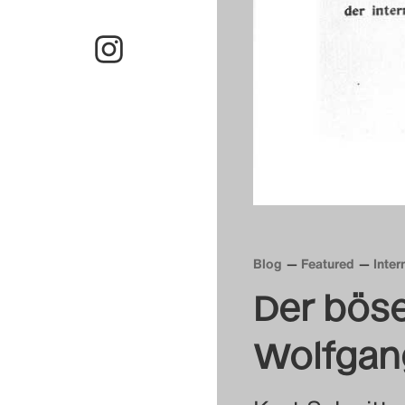
Blog
Featured
Inte
Der bös
Wolfgan