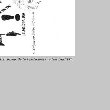
dären Kölner Dada-Ausstellung aus dem Jahr 1920.