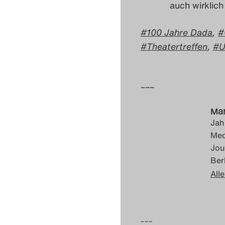
auch wirklich
100 Jahre Dada
,
Theatertreffen
,
U
–––
Mar
Jah
Med
Jou
Berl
Alle
–––