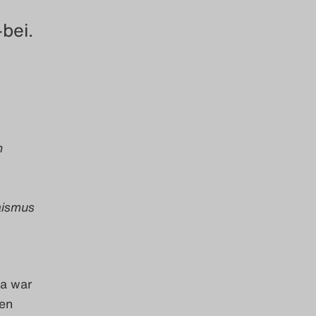
bei.
n
aismus
da war
hen