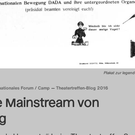
Plakat zur legen
rnationales Forum / Camp
Theatertreffen-Blog 2016
e Mainstream von
g