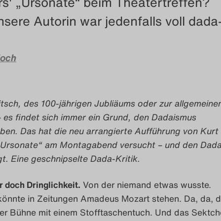
rs' „Ursonate“ beim Theatertreffen?
sere Autorin war jedenfalls voll dada-
loch
tsch, des 100-jährigen Jubliäums oder zur allgemeine
– es findet sich immer ein Grund, den Dadaismus
ben. Das hat die neu arrangierte Aufführung von Kurt
„Ursonate“ am Montagabend versucht – und den Dad
t. Eine geschnipselte Dada-Kritik.
 doch Dringlichkeit.
Von der niemand etwas wusste.
könnte in Zeitungen Amadeus Mozart stehen. Da, da, 
 der Bühne mit einem Stofftaschentuch. Und das Sektc