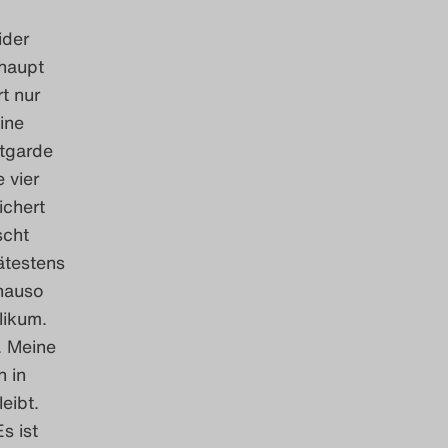
ider
haupt
t nur
ine
ntgarde
 vier
ichert
scht
ätestens
enauso
likum.
. Meine
 in
eibt.
s ist