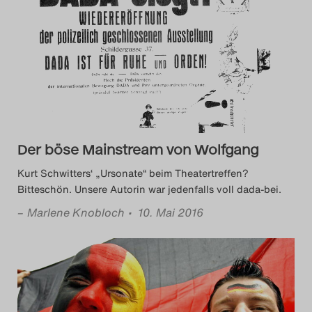
Das Theatertreffen-Blog
2023
Das Theatertreffen-Blog
2024
Das Theatertreffen-Blog
Der böse Mainstream von Wolfgang
2025
Kurt Schwitters‘ „Ursonate“ beim Theatertreffen?
Bitteschön. Unsere Autorin war jedenfalls voll dada-bei.
Das Theatertreffen-Blog
–
Marlene Knobloch
• 10. Mai 2016
Archiv
Impressum
Nutzungsbedingungen