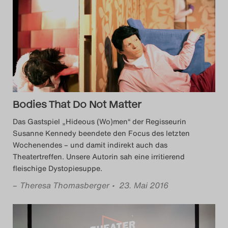
Das Theatertreffen-Blog
2014
Das Theatertreffen-Blog
2015
Bodies That Do Not Matter
Das Theatertreffen-Blog
Das Gastspiel „Hideous (Wo)men“ der Regisseurin
2016
Susanne Kennedy beendete den Focus des letzten
Wochenendes – und damit indirekt auch das
Das Theatertreffen-Blog
Theatertreffen. Unsere Autorin sah eine irritierend
fleischige Dystopiesuppe.
2017
–
Theresa Thomasberger
• 23. Mai 2016
Das Theatertreffen-Blog
2018