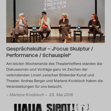
Das Theatertreffen-Blog
2018 Alumni
Das Theatertreffen-Blog
2019
Gesprächskultur – „Focus Skulptur /
Das Theatertreffen-Blog
Performance / Schauspiel“
2020
Am letzten Wochenende des Theatertreffens standen die
Diskussionen und Vorträge ganz im Zeichen der
Das Theatertreffen-Blog
verbindenden Linien zwischen Bildender Kunst und
Theater. Andrea Berger und Marlene Knobloch haben die
2021
Veranstaltungen für uns besucht.
Das Theatertreffen-Blog
–
Marlene Knobloch
• 23. Mai 2016
2022