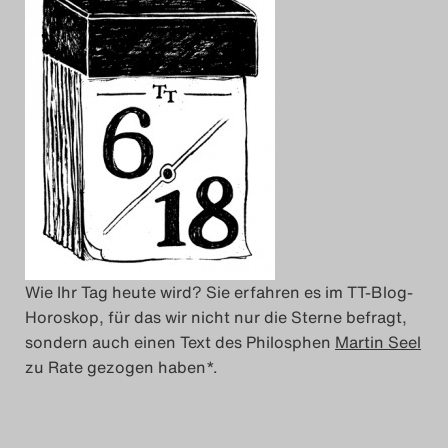
Das Theatertreffen-Blog
2018 Alumni
Das Theatertreffen-Blog
2019
Das Theatertreffen-Blog
2020
Wie Ihr Tag heute wird? Sie erfahren es im TT-Blog-
Das Theatertreffen-Blog
Horoskop, für das wir nicht nur die Sterne befragt,
2021
sondern auch einen Text des Philosphen
Martin Seel
zu Rate gezogen haben*.
Das Theatertreffen-Blog
2022