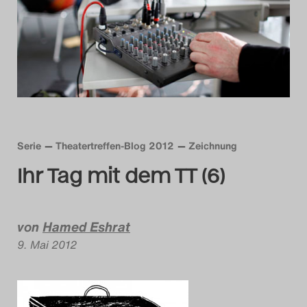
Das Theatertreffen-Blog
2014
Das Theatertreffen-Blog
2015
Das Theatertreffen-Blog
Serie
Theatertreffen-Blog 2012
Zeichnung
Ihr Tag mit dem TT (6)
2016
Das Theatertreffen-Blog
von
Hamed Eshrat
2017
9. Mai 2012
Das Theatertreffen-Blog
2018