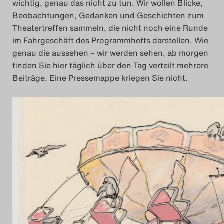
wichtig, genau das nicht zu tun. Wir wollen Blicke,
Das Theatertreffen-Bl
Beobachtungen, Gedanken und Geschichten zum
Theatertreffen sammeln, die nicht noch eine Runde
Das Theatertreffen-Bl
im Fahrgeschäft des Programmhefts darstellen. Wie
genau die aussehen – wir werden sehen, ab morgen
Das Theatertreffen-Blo
finden Sie hier täglich über den Tag verteilt mehrere
Beiträge. Eine Pressemappe kriegen Sie nicht.
Impressum
Nutzungsbedingu
Search