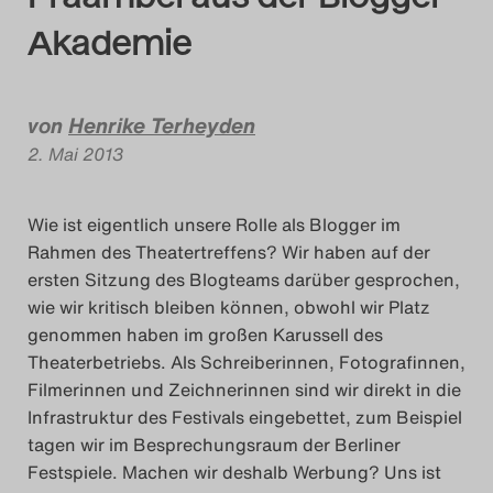
Das Theatertreffen-Bl
Akademie
Das Theatertreffen-Bl
von
Henrike Terheyden
Das Theatertreffen-Bl
2. Mai 2013
Alumni
Wie ist eigentlich unsere Rolle als Blogger im
Das Theatertreffen-Bl
Rahmen des Theatertreffens? Wir haben auf der
ersten Sitzung des Blogteams darüber gesprochen,
Das Theatertreffen-Bl
wie wir kritisch bleiben können, obwohl wir Platz
genommen haben im großen Karussell des
Das Theatertreffen-Bl
Theaterbetriebs. Als Schreiberinnen, Fotografinnen,
Filmerinnen und Zeichnerinnen sind wir direkt in die
Das Theatertreffen-Bl
Infrastruktur des Festivals eingebettet, zum Beispiel
tagen wir im Besprechungsraum der Berliner
Das Theatertreffen-Bl
Festspiele. Machen wir deshalb Werbung? Uns ist