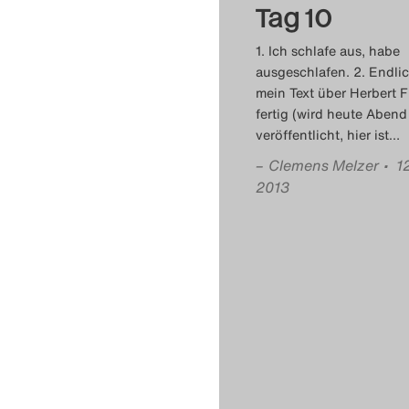
Tag 10
1. Ich schlafe aus, habe
ausgeschlafen. 2. Endlic
mein Text über Herbert F
fertig (wird heute Abend
veröffentlicht, hier ist
…
–
Clemens Melzer
• 1
2013