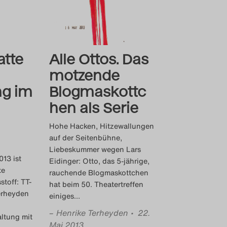
atte
Alle Ottos. Das
motzende
ng im
Blogmaskottc
hen als Serie
Hohe Hacken, Hitzewallungen
auf der Seitenbühne,
Liebeskummer wegen Lars
013 ist
Eidinger: Otto, das 5-jährige,
te
rauchende Blogmaskottchen
stoff: TT-
hat beim 50. Theatertreffen
erheyden
einiges
…
–
Henrike Terheyden
• 22.
ltung mit
Mai 2013