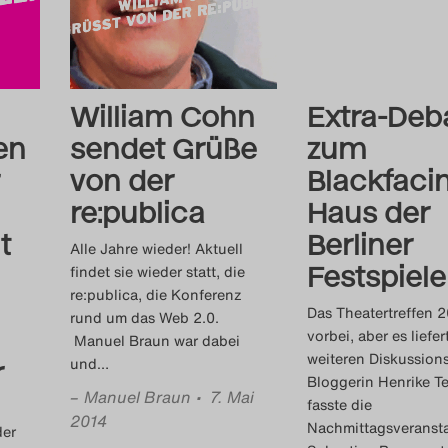
William Cohn
Extra-Deb
en
sendet Grüße
zum
von der
Blackfaci
re:publica
Haus der
t
Berliner
Alle Jahre wieder! Aktuell
Festspiele
findet sie wieder statt, die
re:publica, die Konferenz
Das Theatertreffen 2
rund um das Web 2.0.
vorbei, aber es liefer
Manuel Braun war dabei
weiteren Diskussions
und
…
r
Bloggerin Henrike T
–
Manuel Braun
• 7. Mai
fasste die
,
2014
Nachmittagsveransta
der