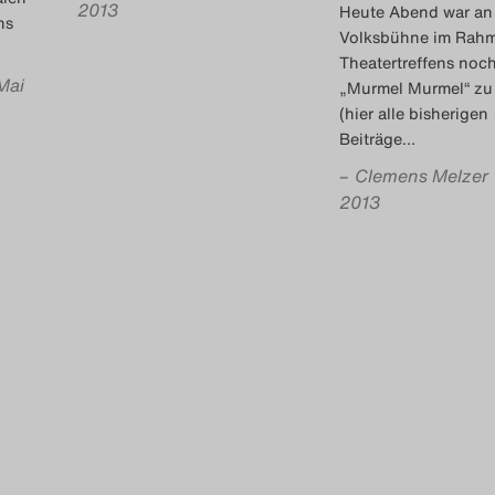
2013
Heute Abend war an
ns
Volksbühne im Rah
Theatertreffens noc
Mai
„Murmel Murmel“ zu
(hier alle bisherigen
Beiträge
…
–
Clemens Melzer
2013