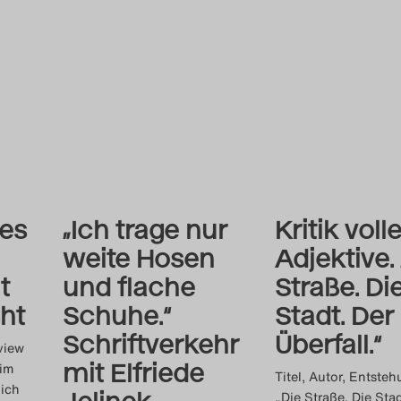
les
„Ich trage nur
Kritik voll
weite Hosen
Adjektive.
t
und flache
Straße. Di
ht
Schuhe.“
Stadt. Der
Schriftverkehr
Überfall.“
view
mit Elfriede
 im
Titel, Autor, Entsteh
 ich
Jelinek
„Die Straße. Die Stad