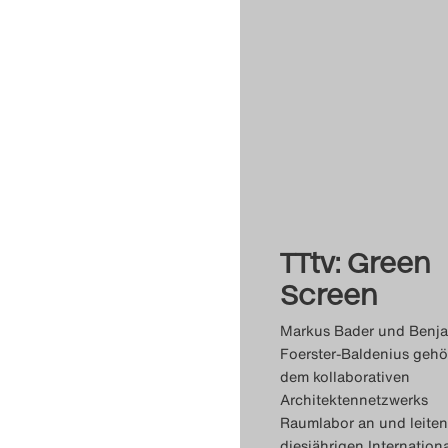
TTtv: Green
Screen
Markus Bader und Benj
Foerster-Baldenius geh
dem kollaborativen
Architektennetzwerks
Raumlabor an und leite
diesjährigen Internation