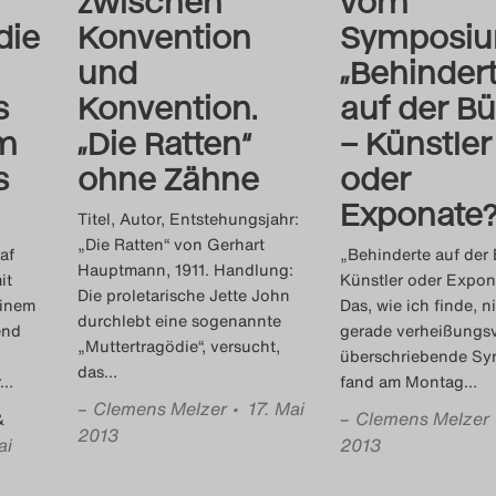
zwischen
vom
die
Konvention
Symposi
und
„Behinder
s
Konvention.
auf der B
am
„Die Ratten“
– Künstler
s
ohne Zähne
oder
Exponate?
Titel, Autor, Entstehungsjahr:
„Die Ratten“ von Gerhart
af
„Behinderte auf der
Hauptmann, 1911. Handlung:
it
Künstler oder Expon
Die proletarische Jette John
einem
Das, wie ich finde, n
durchlebt eine sogenannte
end
gerade verheißungsv
„Muttertragödie“, versucht,
überschriebende S
das
…
…
fand am Montag
…
–
Clemens Melzer
• 17. Mai
–
Clemens Melzer
&
2013
ai
2013