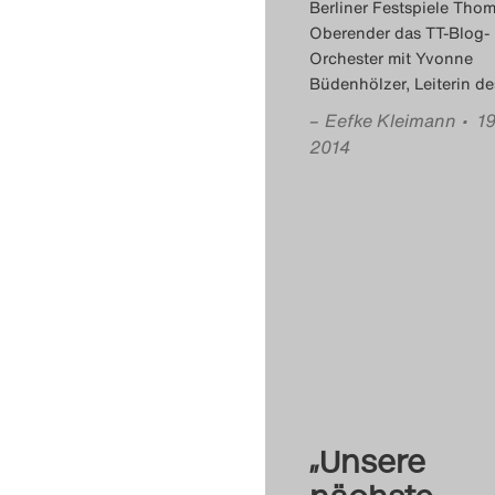
Berliner Festspiele Tho
Oberender das TT-Blog-
Orchester mit Yvonne
Büdenhölzer, Leiterin de
–
Eefke Kleimann
• 19
2014
„Unsere