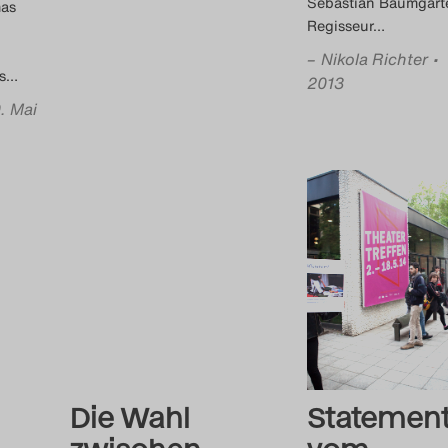
Sebastian Baumgart
mas
Regisseur
…
–
Nikola Richter
• 
s
…
2013
. Mai
Die Wahl
Statemen