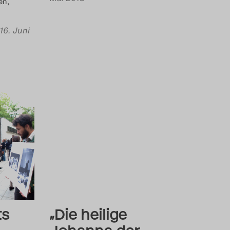
en,
16. Juni
ts
„Die heilige