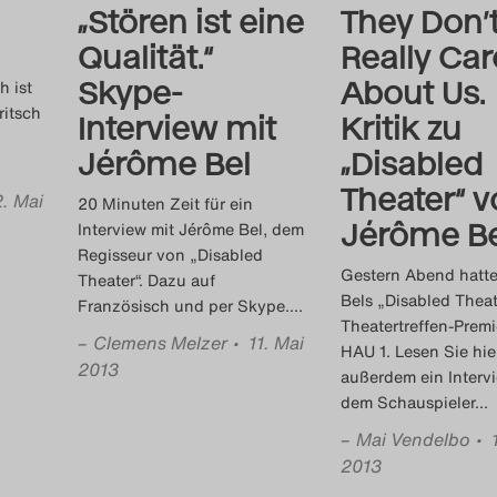
„Stören ist eine
They Don’
Qualität.“
Really Car
Skype-
About Us.
h ist
ritsch
Interview mit
Kritik zu
Jérôme Bel
„Disabled
Theater“ 
2. Mai
20 Minuten Zeit für ein
Jérôme Be
Interview mit Jérôme Bel, dem
Regisseur von „Disabled
Gestern Abend hatt
Theater“. Dazu auf
Bels „Disabled Theat
Französisch und per Skype.
…
Theatertreffen-Premi
–
Clemens Melzer
• 11. Mai
HAU 1. Lesen Sie hie
2013
außerdem ein Interv
dem Schauspieler
…
–
Mai Vendelbo
• 
2013