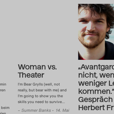
Woman vs.
„Avantgard
Theater
nicht, we
weniger L
amin
I’m Bear Grylls (well, not
kommen.“
ören
really, but bear with me) and
I’m going to show you the
Gespräch
skills you need to survive
…
Herbert Fr
n beim
–
Summer Banks
• 14. Mai
alen