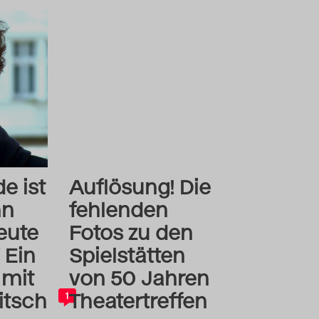
e ist
Auflösung! Die
nn
fehlenden
eute
Fotos zu den
 Ein
Spielstätten
 mit
von 50 Jahren
itsch
Theatertreffen
1