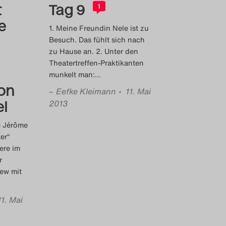
t
Tag 9
1
e
1. Meine Freundin Nele ist zu
Besuch. Das fühlt sich nach
zu Hause an. 2. Unter den
Theatertreffen-Praktikanten
munkelt man:
…
von
–
Eefke Kleimann
• 11. Mai
2013
l
e Jérôme
er“
ere im
r
iew mit
11. Mai