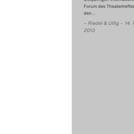
Forum des Theatertreffe
den
…
–
Riedel & Ulfig
• 14. 
2013