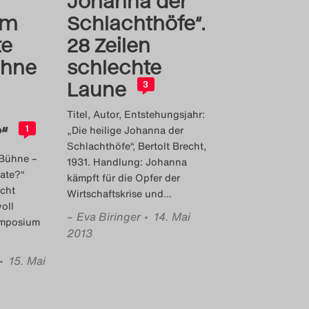
Johanna der
um
Schlachthöfe“.
te
28 Zeilen
ühne
schlechte
Laune
3
Titel, Autor, Entstehungsjahr:
“
„Die heilige Johanna der
1
Schlachthöfe“, Bertolt Brecht,
 Bühne –
1931. Handlung: Johanna
ate?“
kämpft für die Opfer der
icht
Wirtschaftskrise und
…
oll
–
Eva Biringer
• 14. Mai
ymposium
2013
• 15. Mai