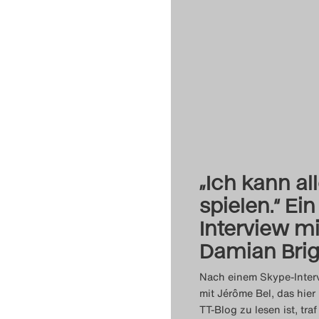
„Ich kann al
spielen.“ Ein
Interview mi
Damian Brig
Nach einem Skype-Inter
mit Jérôme Bel, das hier
TT-Blog zu lesen ist, traf