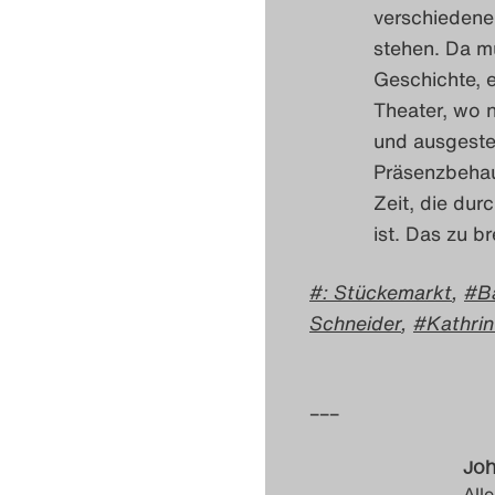
verschiedene
stehen. Da mu
Geschichte, e
Theater, wo n
und ausgestel
Präsenzbehau
Zeit, die du
ist. Das zu b
: Stückemarkt
,
B
Schneider
,
Kathri
–––
Joh
Alle