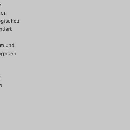
e
ren
ogisches
tiert
um und
gegeben
s
n