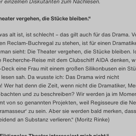
er einzelnen Diskutanten zum Nachlesen.
heater vergehen, die Stücke bleiben.“
was alt ist, ist schlecht – das gilt auch für das Drama. V
n Reclam-Buchregal zu stehen, ist für einen Dramatike
il man sieht: Die Theater vergehen, die Stücke bleiben. 
e Recherche-Reise mit dem Clubschiff AIDA denken, w
Deck eine Frau mit einem großen Silikonbusen ein St
 lesen sah. Da wusste ich: Das Drama wird nicht
! Wer hat denn die Zeit, wenn nicht die Dramatiker, M
bachten und zu beschreiben? Wir werden ja im Mome
 von so genannten Projekten, weil Regisseure die N
ramasseur‘ zu sein. Aber sie werden bald merken, dass
idend an Substanz verlieren.“ (Moritz Rinke)
Fiktionales Theater interessiert mich nicht.“