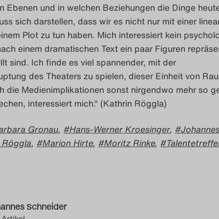
n Ebenen und in welchen Beziehungen die Dinge heut
ss sich darstellen, dass wir es nicht nur mit einer linea
inem Plot zu tun haben. Mich interessiert kein psychol
ach einem dramatischen Text ein paar Figuren repräsen
lt sind. Ich finde es viel spannender, mit der
ptung des Theaters zu spielen, dieser Einheit von Ra
rch die Medienimplikationen sonst nirgendwo mehr so 
rechen, interessiert mich.“ (Kathrin Röggla)
arbara Gronau
,
Hans-Werner Kroesinger
,
Johanne
n Röggla
,
Marion Hirte
,
Moritz Rinke
,
Talentetreffe
annes Schneider
 Artikel