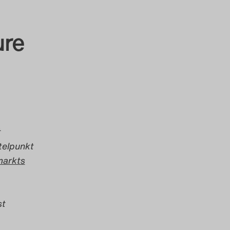
ure
t
telpunkt
markts
st