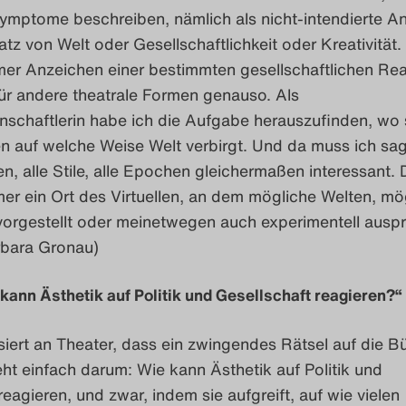
Symptome beschreiben, nämlich als nicht-intendierte A
atz von Welt oder Gesellschaftlichkeit oder Kreativität.
er Anzeichen einer bestimmten gesellschaftlichen Real
für andere theatrale Formen genauso. Als
schaftlerin habe ich die Aufgabe herauszufinden, wo s
n auf welche Weise Welt verbirgt. Und da muss ich sag
en, alle Stile, alle Epochen gleichermaßen interessant. 
er ein Ort des Virtuellen, an dem mögliche Welten, mö
orgestellt oder meinetwegen auch experimentell auspr
rbara Gronau)
kann Ästhetik auf Politik und Gesellschaft reagieren?“
siert an Theater, dass ein zwingendes Rätsel auf die B
t einfach darum: Wie kann Ästhetik auf Politik und
reagieren, und zwar, indem sie aufgreift, auf wie vielen