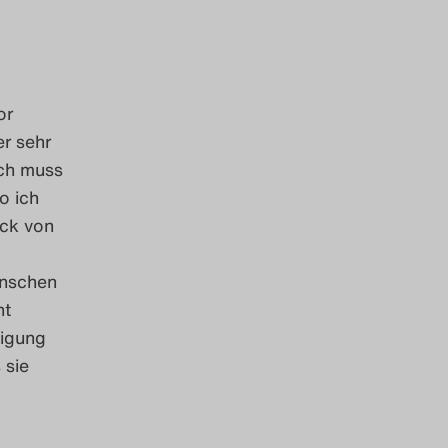
or
r sehr
Ich muss
o ich
ück von
enschen
nt
eigung
 sie