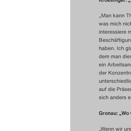
„Man kann The
was mich nich
interessiere m
Beschäftigung
haben. Ich gl
dem man diese
ein Arbeitsan
der Konzentra
unterschiedl
auf die Präse
sich anders e
Gronau: „Wo 
„Wenn wir un