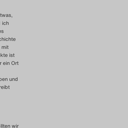
etwas,
 ich
es
chichte
 mit
kte ist
 ein Ort
ben und
eibt
lten wir