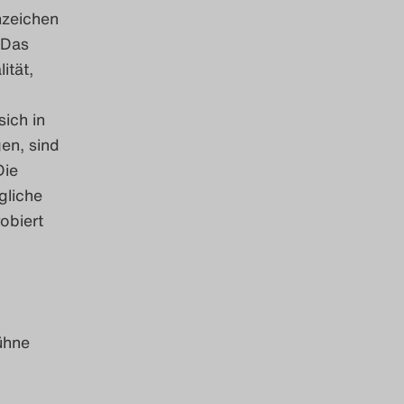
nzeichen
 Das
ität,
ich in
en, sind
Die
gliche
obiert
ühne