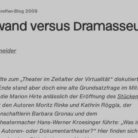
treffen-Blog 2009
and versus Dramasse
neider
llte zum „Theater im Zeitalter der Virtualität“ diskutier
nde stand aber doch eine alte Grundsatzfrage im Mit
die Marion Hirte anlässlich der Eröffnung des
Stücke
t den Autoren Moritz Rinke und Kathrin Röggla, der
nschaftlerin Barbara Gronau und dem
eatermacher Hans-Werner Kroesinger führte: „Was i
 Autoren- oder Dokumentartheater?“ Hier finden sich