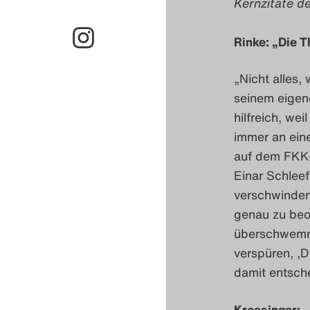
Kernzitate d
Rinke: „Die T
„Nicht alles, 
seinem eigene
hilfreich, we
immer an ein
auf dem FKK-
Einar Schleef
verschwinden
genau zu beo
überschwemmt
verspüren, ‚D
damit entsche
Kroesinger: „