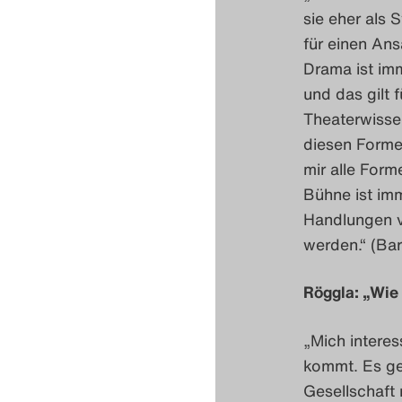
sie eher als 
für einen Ans
Drama ist imm
und das gilt 
Theaterwissen
diesen Forme
mir alle Form
Bühne ist imm
Handlungen v
werden.“ (Ba
Röggla: „Wie 
„Mich interes
kommt. Es geh
Gesellschaft 