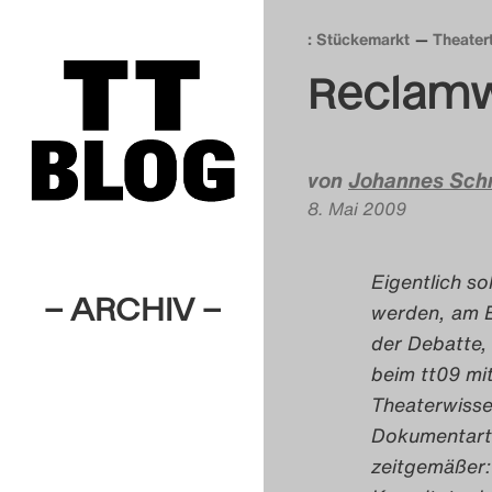
: Stückemarkt
Theater
Reclamw
von
Johannes Sch
8. Mai 2009
Eigentlich so
– ARCHIV –
werden, am E
der Debatte, 
beim tt09 mi
Theaterwisse
Dokumentarth
zeitgemäßer: