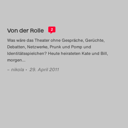
Das Theatertreffen-Blog
2018 Alumni
Von der Rolle
2
Das Theatertreffen-Blog
Was wäre das Theater ohne Gespräche, Gerüchte,
2019
Debatten, Netzwerke, Prunk und Pomp und
Identitätsspielchen? Heute heirateten Kate und Bill,
Das Theatertreffen-Blog
morgen
…
2020
–
nikola
• 29. April 2011
Das Theatertreffen-Blog
2021
Das Theatertreffen-Blog
2022