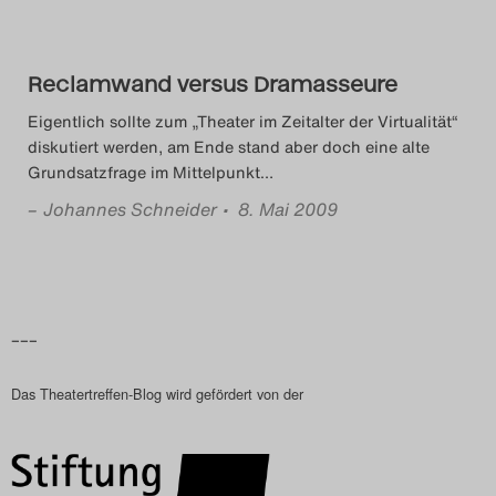
Das Theatertreffen-Blog
2023
Reclamwand versus Dramasseure
Das Theatertreffen-Blog
Eigentlich sollte zum „Theater im Zeitalter der Virtualität“
diskutiert werden, am Ende stand aber doch eine alte
2024
Grundsatzfrage im Mittelpunkt
…
–
Johannes Schneider
• 8. Mai 2009
Das Theatertreffen-Blog
2025
Das Theatertreffen-Blog
–––
Archiv
Das Theatertreffen-Blog wird gefördert von der
Impressum
Nutzungsbedingungen