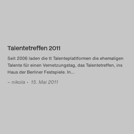
Das Theatertreffen-Blog
2014
Das Theatertreffen-Blog
Talentetreffen 2011
2015
Seit 2006 laden die tt Talenteplattformen die ehemaligen
Das Theatertreffen-Blog
Talente für einen Vernetzungstag, das Talentetreffen, ins
Haus der Berliner Festspiele. In
…
2016
–
nikola
• 15. Mai 2011
Das Theatertreffen-Blog
2017
Das Theatertreffen-Blog
2018