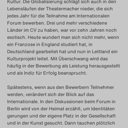
Kultur. Die Globalisierung schlägt sich auch in den
Lebensläufen der Theatermacher nieder, die sich
Das Theatertreffen-Blo
jedes Jahr für die Teilnahme am Internationalen
2018 Alumni
Forum bewerben. Drei und mehr verschiedene
Länder im CV zu haben, war vor zehn Jahren noch
Das Theatertreffen-Blo
exotisch. Heute wundert man sich nicht mehr, wenn
2019
ein Franzose in England studiert hat, in
Deutschland gearbeitet hat und nun in Lettland ein
Kulturprojekt leitet. Mit Überschwang wird das
Das Theatertreffen-Blo
häufig in der Bewerbung als Leistung herausgestellt
2020
und als Indiz für Erfolg beansprucht.
Das Theatertreffen-Blo
Spätestens, wenn aus den Bewerbern Teilnehmer
2021
werden, verändert sich der Blick auf das
Internationale. In den Diskussionen beim Forum in
Berlin wird von der Heimat erzählt, um Identitäten
Das Theatertreffen-Blo
gerungen und der eigene Platz in der Gesellschaft
2022
und in der Kunst gesucht. Dann tauchen plötzlich