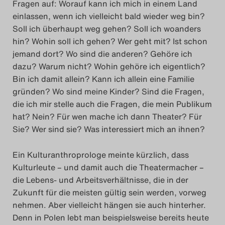
Fragen auf: Worauf kann ich mich in einem Land
Das Theatertreffen-Blo
einlassen, wenn ich vielleicht bald wieder weg bin?
Soll ich überhaupt weg gehen? Soll ich woanders
2023
hin? Wohin soll ich gehen? Wer geht mit? Ist schon
jemand dort? Wo sind die anderen? Gehöre ich
Das Theatertreffen-Blo
dazu? Warum nicht? Wohin gehöre ich eigentlich?
2024
Bin ich damit allein? Kann ich allein eine Familie
gründen? Wo sind meine Kinder? Sind die Fragen,
Das Theatertreffen-Blo
die ich mir stelle auch die Fragen, die mein Publikum
hat? Nein? Für wen mache ich dann Theater? Für
2025
Sie? Wer sind sie? Was interessiert mich an ihnen?
Das Theatertreffen-Blo
Ein Kulturanthroprologe meinte kürzlich, dass
Archiv
Kulturleute – und damit auch die Theatermacher –
die Lebens- und Arbeitsverhältnisse, die in der
Impressum
Zukunft für die meisten gültig sein werden, vorweg
nehmen. Aber vielleicht hängen sie auch hinterher.
Nutzungsbedingungen
Denn in Polen lebt man beispielsweise bereits heute