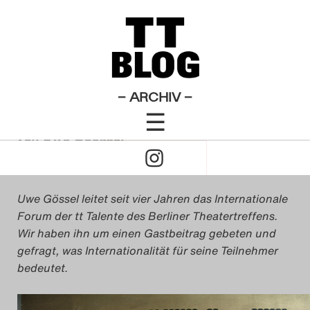
Internationales Forum
Theatertreffen-Blog 2009
×
Das Theatertreffen-Blo
Theaterleute als
2009
EasyJetSet
Das Theatertreffen-Blo
– ARCHIV –
☰
2010
Click
von
Uwe Goessel
Das Theatertreffen-Blo
22. April 2009
to
2011
Uwe Gössel leitet seit vier Jahren das Internationale
Open
Das Theatertreffen-Blo
Forum der tt Talente des Berliner Theatertreffens.
Wir haben ihn um einen Gastbeitrag gebeten und
Naviagtion
2012
gefragt, was Internationalität für seine Teilnehmer
bedeutet.
Das Theatertreffen-Blo
2013