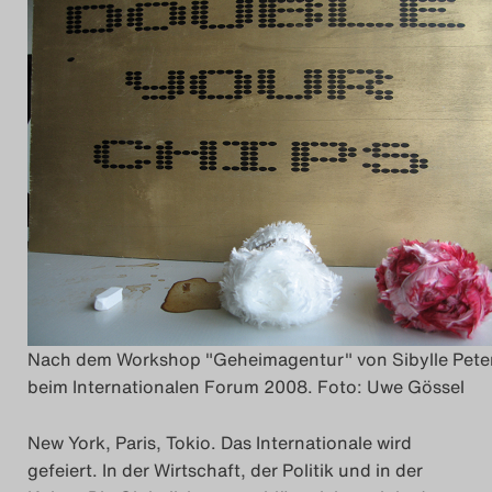
Das Theatertreffen-Blo
2014
Das Theatertreffen-Blo
2015
Das Theatertreffen-Blo
2016
Das Theatertreffen-Blo
Nach dem Workshop "Geheimagentur" von Sibylle Pete
2017
beim Internationalen Forum 2008. Foto: Uwe Gössel
Das Theatertreffen-Blo
New York, Paris, Tokio. Das Internationale wird
2018
gefeiert. In der Wirtschaft, der Politik und in der