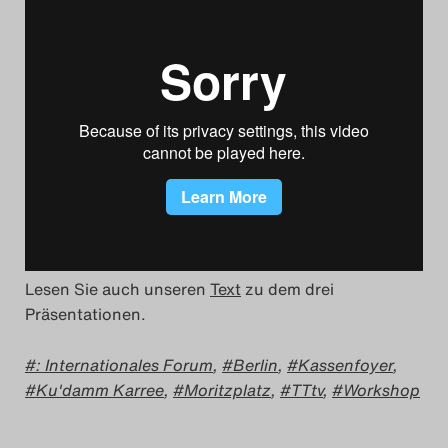
Das Theatertreffen-Blog
2023
Das Theatertreffen-Blog
2024
Das Theatertreffen-Blog
2025
Das Theatertreffen-Blog
Lesen Sie auch unseren
Text
zu dem drei
Präsentationen.
Archiv
: Internationales Forum
,
Berlin
,
Kassenfoyer
,
Impressum
Ku'damm Karree
,
Moritzplatz
,
TTtv
,
Workshop
Nutzungsbedingungen