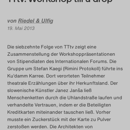
Das Theatertreffen-Blog
von
Riedel & Ulfig
2014
19. Mai 2013
Das Theatertreffen-Blog
Die siebzehnte Folge von TTtv zeigt eine
2015
Zusammenstellung der Workshoppräsentationen
von Stipendiaten des Internationalen Forums. Die
Das Theatertreffen-Blog
Gruppe um Stefan Kaegi (Rimini Protokoll) führte ins
2016
Ku’damm Karree. Dort verorteten Teilnehmer
theatrale Erzählungen über ihr Herkunftsland. Der
Das Theatertreffen-Blog
slowenische Künstler Janez Janša ließ
Menschenketten durch die Uhlandstraße laufen und
2017
verhandelte Vertrauen, indem er die Beteiligten
Kreditkarten miteinander tauschen ließ. Vorher
Das Theatertreffen-Blog
musste ein Zuckerstück mit der Karte zu Pulver
2018
zerstoßen werden. Die Architekten von