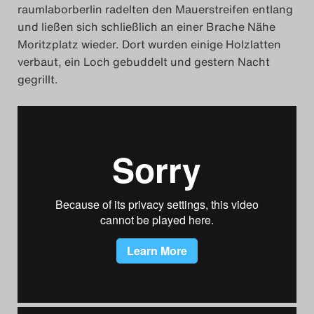
raumlaborberlin radelten den Mauerstreifen entlang
Das Theatertreffen-Blog
und ließen sich schließlich an einer Brache Nähe
Moritzplatz wieder. Dort wurden einige Holzlatten
2018 Alumni
verbaut, ein Loch gebuddelt und gestern Nacht
gegrillt.
Das Theatertreffen-Blog
2019
Das Theatertreffen-Blog
2020
Das Theatertreffen-Blog
2021
Das Theatertreffen-Blog
2022