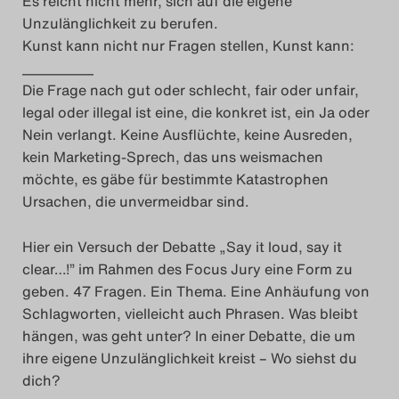
Es reicht nicht mehr, sich auf die eigene
Das Theatertreffen-Blog
Unzulänglichkeit zu berufen.
Kunst kann nicht nur Fragen stellen, Kunst kann:
2023
__________
Die Frage nach gut oder schlecht, fair oder unfair,
Das Theatertreffen-Blog
legal oder illegal ist eine, die konkret ist, ein Ja oder
2024
Nein verlangt. Keine Ausflüchte, keine Ausreden,
kein Marketing-Sprech, das uns weismachen
Das Theatertreffen-Blog
möchte, es gäbe für bestimmte Katastrophen
Ursachen, die unvermeidbar sind.
2025
Hier ein Versuch der Debatte „Say it loud, say it
Das Theatertreffen-Blog
clear…!” im Rahmen des Focus Jury eine Form zu
Archiv
geben. 47 Fragen. Ein Thema. Eine Anhäufung von
Schlagworten, vielleicht auch Phrasen. Was bleibt
Impressum
hängen, was geht unter? In einer Debatte, die um
ihre eigene Unzulänglichkeit kreist – Wo siehst du
Nutzungsbedingungen
dich?