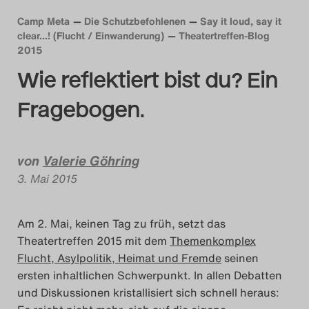
Das Theatertreffen-Blog
Camp Meta
Die Schutzbefohlenen
Say it loud, say it
clear...! (Flucht / Einwanderung)
Theatertreffen-Blog
2018 Alumni
2015
Wie reflektiert bist du? Ein
Das Theatertreffen-Blog
Fragebogen.
2019
Das Theatertreffen-Blog
von
Valerie Göhring
2020
3. Mai 2015
Das Theatertreffen-Blog
Am 2. Mai, keinen Tag zu früh, setzt das
2021
Theatertreffen 2015 mit dem
Themenkomplex
Flucht, Asylpolitik, Heimat und Fremde
seinen
Das Theatertreffen-Blog
ersten inhaltlichen Schwerpunkt. In allen Debatten
2022
und Diskussionen kristallisiert sich schnell heraus: