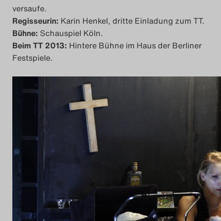
versaufe.
Das Theatertreffen-Bl
Regisseurin:
Karin Henkel, dritte Einladung zum TT.
Bühne:
Schauspiel Köln.
Das Theatertreffen-Bl
Beim TT 2013:
Hintere Bühne im Haus der Berliner
Festspiele.
Das Theatertreffen-Blo
Impressum
Nutzungsbedingu
Search