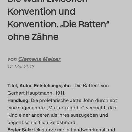
Das Theatertreffen-Bl
Konvention und
Das Theatertreffen-Bl
Konvention. „Die Ratten“
ohne Zähne
Das Theatertreffen-Bl
Alumni
von
Clemens Melzer
Das Theatertreffen-Bl
17. Mai 2013
Das Theatertreffen-Bl
Titel, Autor, Entstehungsjahr:
„Die Ratten“ von
Das Theatertreffen-Bl
Gerhart Hauptmann, 1911.
Handlung:
Die proletarische Jette John durchlebt
Das Theatertreffen-Bl
eine sogenannte „Muttertragödie“, versucht, das
Kind einer anderen als ihres auszugeben und
Das Theatertreffen-Bl
begeht schließlich Selbstmord.
Erster Satz:
Ick stürze mir in Landwehrkanal und