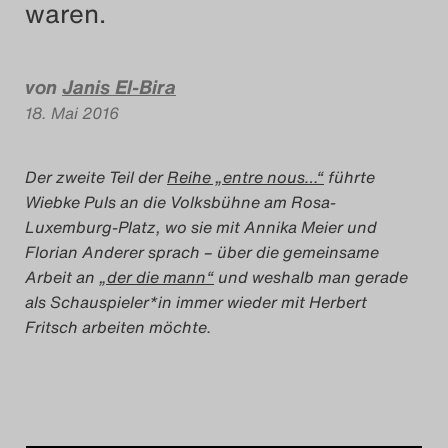
waren.
Das Theatertreffen-Blog
2023
von
Janis El-Bira
Das Theatertreffen-Blog
18. Mai 2016
2024
Der zweite Teil der
Reihe „entre nous…“
führte
Das Theatertreffen-Blog
Wiebke Puls an die Volksbühne am Rosa-
Luxemburg-Platz, wo sie mit Annika Meier und
2025
Florian Anderer sprach – über die gemeinsame
Arbeit an
„der die mann“
und weshalb man gerade
Das Theatertreffen-Blog
als Schauspieler*in immer wieder mit Herbert
Archiv
Fritsch arbeiten möchte.
Impressum
Nutzungsbedingungen