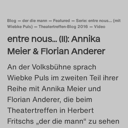
Das Theatertreffen-Blog
2018 Alumni
Blog
der die mann
Featured
Serie: entre nous... (mit
Wiebke Puls)
Theatertreffen-Blog 2016
Video
Das Theatertreffen-Blog
entre nous… (II): Annika
2019
Meier & Florian Anderer
Das Theatertreffen-Blog
An der Volksbühne sprach
2020
Wiebke Puls im zweiten Teil ihrer
Das Theatertreffen-Blog
Reihe mit Annika Meier und
2021
Florian Anderer, die beim
Theatertreffen in Herbert
Das Theatertreffen-Blog
Fritschs „der die mann“ zu sehen
2022