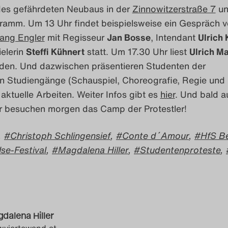
es gefährdeten Neubaus in der
Zinnowitzerstraße 7
un
amm. Um 13 Uhr findet beispielsweise ein Gespräch 
ang Engler
mit Regisseur
Jan Bosse
, Intendant
Ulrich
elerin
Steffi Kühnert
statt. Um 17.30 Uhr liest
Ulrich M
laden. Und dazwischen präsentieren Studenten der
n Studiengänge (Schauspiel, Choreografie, Regie und
aktuelle Arbeiten. Weiter Infos gibt es
hier
. Und bald 
r besuchen morgen das Camp der Protestler!
,
Christoph Schlingensief
,
Conte d´Amour
,
HfS Be
se-Festival
,
Magdalena Hiller
,
Studentenproteste
,
dalena Hiller