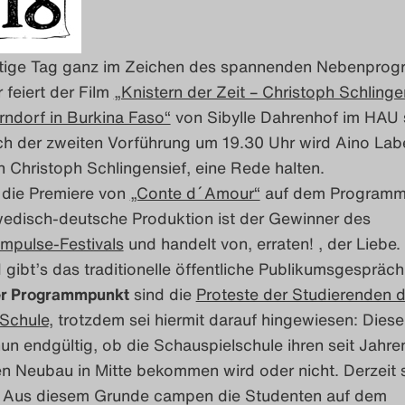
utige Tag ganz im Zeichen des spannenden Nebenpro
feiert der Film
„Knistern der Zeit – Christoph Schlinge
rndorf in Burkina Faso“
von Sibylle Dahrenhof im HAU 
ch der zweiten Vorführung um 19.30 Uhr wird Aino Lab
 Christoph Schlingensief, eine Rede halten.
 die Premiere von
„Conte d´Amour“
auf dem Programm
wedisch-deutsche Produktion ist der Gewinner des
Impulse-Festivals
und handelt von, erraten! , der Liebe.
gibt’s das traditionelle öffentliche Publikumsgespräch
ler Programmpunkt
sind die
Proteste der Studierenden d
Schule
, trotzdem sei hiermit darauf hingewiesen: Dies
un endgültig, ob die Schauspielschule ihren seit Jahre
n Neubau in Mitte bekommen wird oder nicht. Derzeit s
. Aus diesem Grunde campen die Studenten auf dem