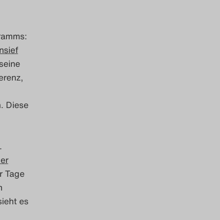
gramms:
nsief
seine
erenz,
. Diese
.
er
er Tage
n
ieht es