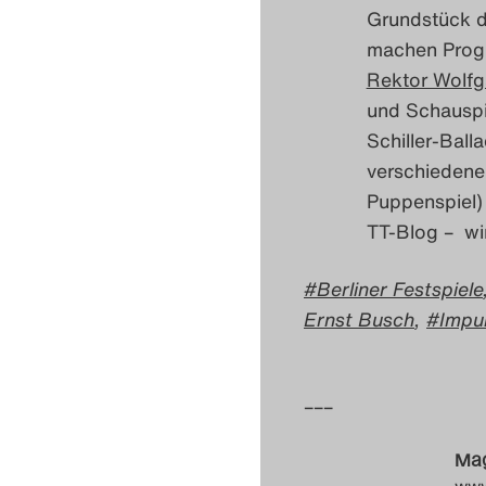
Grundstück d
machen Progr
Rektor Wolfg
und Schauspi
Schiller-Bal
verschiedene
Puppenspiel) 
TT-Blog – wi
Berliner Festspiele
Ernst Busch
,
Impul
–––
Mag