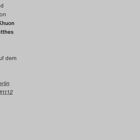
d
von
 Khuon
atthes
auf dem
rlin
tt12