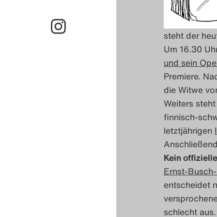
steht der he
Um 16.30 Uhr 
und sein Ope
Premiere. Na
die Witwe von
Weiters steht
finnisch-sch
letztjährigen
Anschließend 
Kein offiziel
Ernst-Busch-
entscheidet n
versprochene
schlecht aus