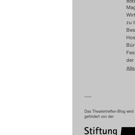
www
Mag
Wir
zu 
Bes
Hos
Bür
Fes
der
Alle
–––
Das Theatertreffen-Blog wird
gefördert von der