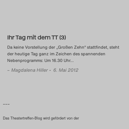
Das Theatertreffen-Blog
2018 Alumni
Das Theatertreffen-Blog
Ihr Tag mit dem TT (3)
2019
Da keine Vorstellung der „Großen Zehn“ stattfindet, steht
der heutige Tag ganz im Zeichen des spannenden
Das Theatertreffen-Blog
Nebenprogramms: Um 16.30 Uhr
…
2020
–
Magdalena Hiller
• 6. Mai 2012
Das Theatertreffen-Blog
2021
–––
Das Theatertreffen-Blog
Das Theatertreffen-Blog wird gefördert von der
2022