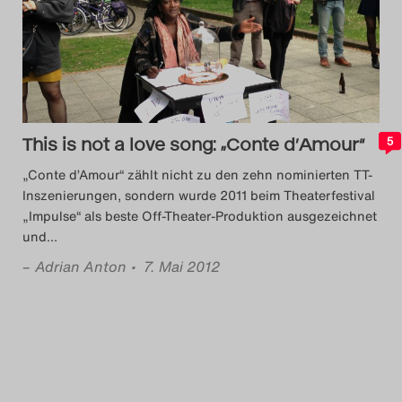
Das Theatertreffen-Blog
2014
Das Theatertreffen-Blog
This is not a love song: „Conte d’Amour“
2015
5
„Conte d’Amour“ zählt nicht zu den zehn nominierten TT-
Das Theatertreffen-Blog
Inszenierungen, sondern wurde 2011 beim Theaterfestival
„Impulse“ als beste Off-Theater-Produktion ausgezeichnet
2016
und
…
–
Adrian Anton
• 7. Mai 2012
Das Theatertreffen-Blog
2017
Das Theatertreffen-Blog
2018