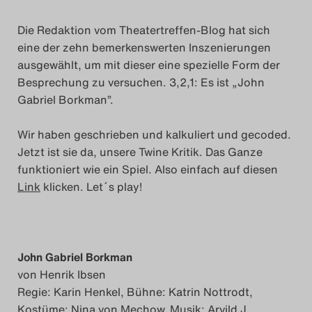
Das Theatertreffen-Blog
Die Redaktion vom Theatertreffen-Blog hat sich
2018 Alumni
eine der zehn bemerkenswerten Inszenierungen
ausgewählt, um mit dieser eine spezielle Form der
Besprechung zu versuchen. 3,2,1: Es ist „John
Das Theatertreffen-Blog
Gabriel Borkman”.
2019
Wir haben geschrieben und kalkuliert und gecoded.
Das Theatertreffen-Blog
Jetzt ist sie da, unsere Twine Kritik. Das Ganze
2020
funktioniert wie ein Spiel. Also einfach auf diesen
Link
klicken. Let´s play!
Das Theatertreffen-Blog
2021
John Gabriel Borkman
Das Theatertreffen-Blog
von Henrik Ibsen
2022
Regie: Karin Henkel, Bühne: Katrin Nottrodt,
Kostüme: Nina von Mechow, Musik: Arvild J.