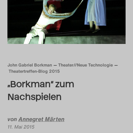
Das Theatertreffen-Blog
2014
Das Theatertreffen-Blog
2015
Das Theatertreffen-Blog
John Gabriel Borkman
Theater//Neue Technologie
Theatertreffen-Blog 2015
2016
„Borkman“ zum
Das Theatertreffen-Blog
Nachspielen
2017
Das Theatertreffen-Blog
von
Annegret Märten
2018
11. Mai 2015