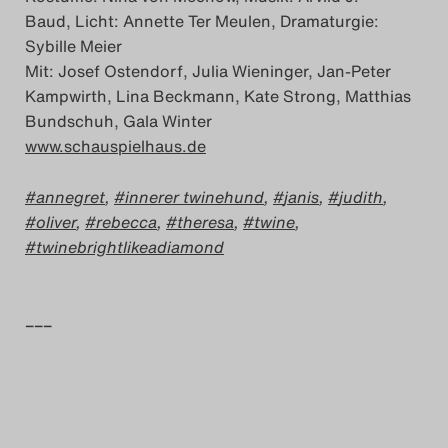
Baud, Licht: Annette Ter Meulen, Dramaturgie:
Das Theatertreffen-Blog
Sybille Meier
2023
Mit: Josef Ostendorf, Julia Wieninger, Jan-Peter
Kampwirth, Lina Beckmann, Kate Strong, Matthias
Das Theatertreffen-Blog
Bundschuh, Gala Winter
2024
www.schauspielhaus.de
annegret
,
innerer twinehund
,
janis
,
judith
,
Das Theatertreffen-Blog
oliver
,
rebecca
,
theresa
,
twine
,
2025
twinebrightlikeadiamond
Das Theatertreffen-Blog
Archiv
–––
Impressum
Nutzungsbedingungen