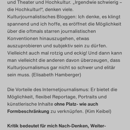
und Theater und Hochkultur. „Irgendwie schwierig –
die Hochkultur!“, denken viele.
Das Theatertreffen-Blog
Kulturjournalistisches Bloggen: Ich denke, es klingt
2014
spannend und ich hoffe, es eröffnet die Möglichkeit
über die oftmals starren journalistischen
Das Theatertreffen-Blog
Konventionen hinauszugehen, etwas
auszuprobieren und subjektiv sein zu dürfen.
2015
Vielleicht auch mal rotzig und eckig! Und dann kann
man vielleicht die anderen davon überzeugen, dass
Das Theatertreffen-Blog
Kulturjournalismus gar nicht so schwer und elitär
2016
sein muss. (Elisabeth Hamberger)
Das Theatertreffen-Blog
Die Vorteile des Internetjournalismus: Er bietet die
Möglichkeit, flexibel Reportage, Portraits und
2017
künstlerische Inhalte
ohne Platz- wie auch
Formbeschränkung
zu verknüpfen. (Kim Keibel)
Das Theatertreffen-Blog
2018
Kritik bedeutet für mich Nach-Denken, Weiter-