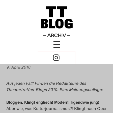
Allgemeines
Theatertreffen-Blog 2010
×
Das Theatertreffen-Blog
Kulturjournalistisches
2009
Bloggen? Geht das
Das Theatertreffen-Blog
– ARCHIV –
überhaupt?
☰
2010
Click
Das Theatertreffen-Blog
von
TT-Blog Redaktion 2010
to
2011
9. April 2010
Open
Das Theatertreffen-Blog
Auf jeden Fall! Finden die Redakteure des
Naviagtion
2012
Theatertreffen-Blogs 2010. Eine Meinungscollage:
Das Theatertreffen-Blog
Bloggen. Klingt englisch! Modern! Irgendwie jung!
Aber wie, was Kulturjournalismus?! Klingt nach Oper
2013