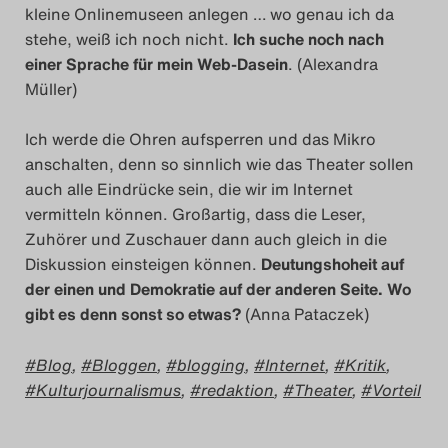
kleine Onlinemuseen anlegen … wo genau ich da
Das Theatertreffen-Blog
stehe, weiß ich noch nicht.
Ich suche noch nach
2023
einer Sprache für mein Web-Dasein
. (Alexandra
Müller)
Das Theatertreffen-Blog
Ich werde die Ohren aufsperren und das Mikro
2024
anschalten, denn so sinnlich wie das Theater sollen
auch alle Eindrücke sein, die wir im Internet
Das Theatertreffen-Blog
vermitteln können. Großartig, dass die Leser,
2025
Zuhörer und Zuschauer dann auch gleich in die
Diskussion einsteigen können.
Deutungshoheit auf
Das Theatertreffen-Blog
der einen und Demokratie auf der anderen Seite. Wo
gibt es denn sonst so etwas?
(Anna Pataczek)
Archiv
Blog
,
Bloggen
,
blogging
,
Internet
,
Kritik
,
Impressum
Kulturjournalismus
,
redaktion
,
Theater
,
Vorteil
Nutzungsbedingungen