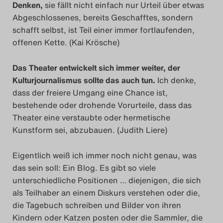
Denken,
sie fällt nicht einfach nur Urteil über etwas
Das Theatertreffen-Blog
Abgeschlossenes, bereits Geschafftes, sondern
schafft selbst, ist Teil einer immer fortlaufenden,
2018 Alumni
offenen Kette. (Kai Krösche)
Das Theatertreffen-Blog
Das Theater entwickelt sich immer weiter, der
2019
Kulturjournalismus sollte das auch tun.
Ich denke,
dass der freiere Umgang eine Chance ist,
Das Theatertreffen-Blog
bestehende oder drohende Vorurteile, dass das
Theater eine verstaubte oder hermetische
2020
Kunstform sei, abzubauen. (Judith Liere)
Das Theatertreffen-Blog
Eigentlich weiß ich immer noch nicht genau, was
2021
das sein soll: Ein Blog. Es gibt so viele
unterschiedliche Positionen … diejenigen, die sich
Das Theatertreffen-Blog
als Teilhaber an einem Diskurs verstehen oder die,
die Tagebuch schreiben und Bilder von ihren
2022
Kindern oder Katzen posten oder die Sammler, die