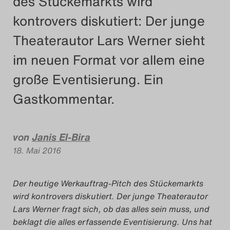
des Stückemarkts wird
Das Theatertreffen-Blog
kontrovers diskutiert: Der junge
2018 Alumni
Theaterautor Lars Werner sieht
im neuen Format vor allem eine
Das Theatertreffen-Blog
große Eventisierung. Ein
2019
Gastkommentar.
Das Theatertreffen-Blog
2020
von
Janis El-Bira
18. Mai 2016
Das Theatertreffen-Blog
2021
Der heutige Werkauftrag-Pitch des Stückemarkts
wird kontrovers diskutiert. Der junge Theaterautor
Das Theatertreffen-Blog
Lars Werner fragt sich, ob das alles sein muss,
und
2022
beklagt die alles erfassende Eventisierung.
Uns hat