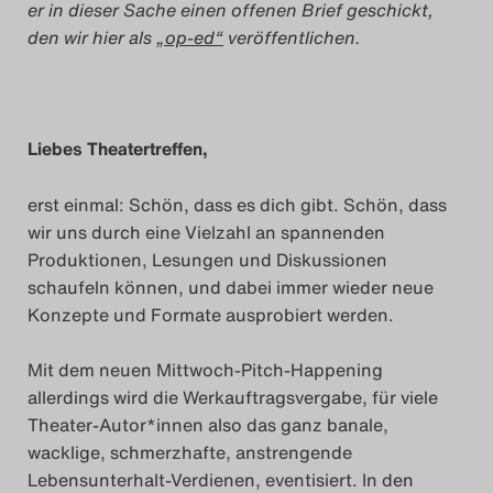
er in dieser Sache einen offenen Brief geschickt,
Das Theatertreffen-Blog
den wir hier als
„op-ed“
veröffentlichen.
2023
Das Theatertreffen-Blog
Liebes Theatertreffen,
2024
erst einmal: Schön, dass es dich gibt. Schön, dass
Das Theatertreffen-Blog
wir uns durch eine Vielzahl an spannenden
2025
Produktionen, Lesungen und Diskussionen
schaufeln können, und dabei immer wieder neue
Konzepte und Formate ausprobiert werden.
Das Theatertreffen-Blog
Archiv
Mit dem neuen Mittwoch-Pitch-Happening
allerdings wird die Werkauftragsvergabe, für viele
Impressum
Theater-Autor*innen also das ganz banale,
wacklige, schmerzhafte, anstrengende
Nutzungsbedingungen
Lebensunterhalt-Verdienen, eventisiert. In den