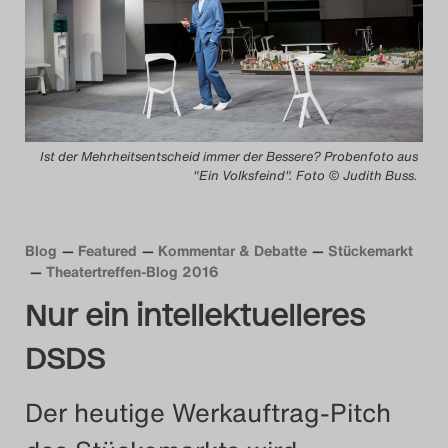
Das Theatertreffen-Blog
2014
Das Theatertreffen-Blog
Ist der Mehrheitsentscheid immer der Bessere? Probenfoto aus
2015
"Ein Volksfeind". Foto © Judith Buss.
Das Theatertreffen-Blog
2016
Blog
Featured
Kommentar & Debatte
Stückemarkt
Theatertreffen-Blog 2016
Das Theatertreffen-Blog
Nur ein intellektuelleres
2017
DSDS
Das Theatertreffen-Blog
Der heutige Werkauftrag-Pitch
2018