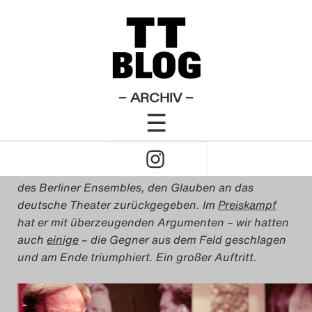
Rahmenprogramm
Theatertreffen-Blog 2009
×
Das Theatertreffen-Blo
Ode an Peymann
2009
Das Theatertreffen-Blo
– ARCHIV –
von
Kristin Becker
☰
2010
17. Mai 2009
Click
Das Theatertreffen-Blo
to
Gestern Abend hat uns Claus Peymann, Intendant
2011
des Berliner Ensembles, den Glauben an das
Open
deutsche Theater zurückgegeben. Im
Preiskampf
Das Theatertreffen-Blo
hat er mit überzeugenden Argumenten – wir hatten
Naviagtion
auch
einige
– die Gegner aus dem Feld geschlagen
2012
und am Ende triumphiert. Ein großer Auftritt.
Das Theatertreffen-Blo
2013