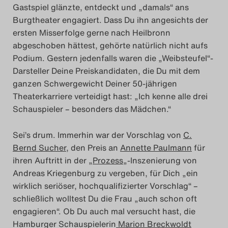
Gastspiel glänzte, entdeckt und „damals“ ans
Das Theatertreffen-Blo
Burgtheater engagiert. Dass Du ihn angesichts der
2023
ersten Misserfolge gerne nach Heilbronn
abgeschoben hättest, gehörte natürlich nicht aufs
Das Theatertreffen-Blo
Podium. Gestern jedenfalls waren die „Weibsteufel“-
Darsteller Deine Preiskandidaten, die Du mit dem
2024
ganzen Schwergewicht Deiner 50-jährigen
Theaterkarriere verteidigt hast: „Ich kenne alle drei
Das Theatertreffen-Blo
Schauspieler – besonders das Mädchen.“
2025
Sei’s drum. Immerhin war der Vorschlag von
C.
Das Theatertreffen-Blo
Bernd Sucher
, den Preis an
Annette Paulmann
für
ihren Auftritt in der „
Prozess
„-Inszenierung von
Archiv
Andreas Kriegenburg zu vergeben, für Dich „ein
wirklich seriöser, hochqualifizierter Vorschlag“ –
Impressum
schließlich wolltest Du die Frau „auch schon oft
engagieren“. Ob Du auch mal versucht hast, die
Nutzungsbedingungen
Hamburger Schauspielerin
Marion Breckwoldt