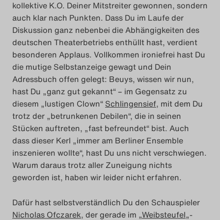
kollektive K.O. Deiner Mitstreiter gewonnen, sondern
Das Theatertreffen-Blo
auch klar nach Punkten.
Dass Du im Laufe der
Diskussion ganz nebenbei die Abhängigkeiten des
2018 Alumni
deutschen Theaterbetriebs enthüllt hast, verdient
besonderen Applaus. Vollkommen ironiefrei hast Du
Das Theatertreffen-Blo
die mutige Selbstanzeige gewagt und Dein
2019
Adressbuch offen gelegt: Beuys, wissen wir nun,
hast Du „ganz gut gekannt“ – im Gegensatz zu
Das Theatertreffen-Blo
diesem „lustigen Clown“
Schlingensief
, mit dem Du
trotz der „betrunkenen Debilen“, die in seinen
2020
Stücken auftreten, „fast befreundet“ bist. Auch
dass dieser Kerl „immer am Berliner Ensemble
Das Theatertreffen-Blo
inszenieren wollte“, hast Du uns nicht verschwiegen.
2021
Warum daraus trotz aller Zuneigung nichts
geworden ist, haben wir leider nicht erfahren.
Das Theatertreffen-Blo
Dafür hast selbstverständlich Du den Schauspieler
2022
Nicholas Ofczarek
, der gerade im „
Weibsteufel
„-