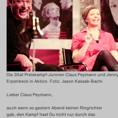
Das Theatertreffen-Blo
2014
Das Theatertreffen-Blo
2015
Das Theatertreffen-Blo
2016
Die 3Sat Preiskampf-Juroren Claus Peymann und Jenn
Das Theatertreffen-Blo
Erpenbeck in Aktion. Foto: Jason Kassab-Bachi
2017
Lieber Claus Peymann,
Das Theatertreffen-Blo
auch wenn es gestern Abend keinen Ringrichter
2018
gab, den Kampf hast Du nicht nur durch das