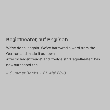
Das Theatertreffen-Blog
2014
Das Theatertreffen-Blog
Regietheater, auf Englisch
2015
We’ve done it again. We’ve borrowed a word from the
Das Theatertreffen-Blog
German and made it our own.
After “schadenfreude” and “zeitgeist”, “Regietheater” has
2016
now surpassed the
…
–
Summer Banks
• 21. Mai 2013
Das Theatertreffen-Blog
2017
Das Theatertreffen-Blog
2018