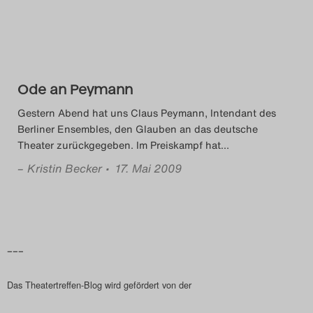
Das Theatertreffen-Blog
2023
Das Theatertreffen-Blog
Ode an Peymann
2024
Gestern Abend hat uns Claus Peymann, Intendant des
Berliner Ensembles, den Glauben an das deutsche
Das Theatertreffen-Blog
Theater zurückgegeben. Im Preiskampf hat
…
2025
–
Kristin Becker
• 17. Mai 2009
Das Theatertreffen-Blog
Archiv
–––
Impressum
Das Theatertreffen-Blog wird gefördert von der
Nutzungsbedingungen