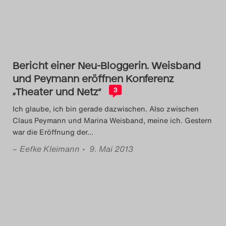
Das Theatertreffen-Blog
2018 Alumni
Das Theatertreffen-Blog
Bericht einer Neu-Bloggerin. Weisband
2019
und Peymann eröffnen Konferenz
„Theater und Netz“
3
Das Theatertreffen-Blog
Ich glaube, ich bin gerade dazwischen. Also zwischen
Claus Peymann und Marina Weisband, meine ich. Gestern
2020
war die Eröffnung der
…
Das Theatertreffen-Blog
–
Eefke Kleimann
• 9. Mai 2013
2021
Das Theatertreffen-Blog
2022