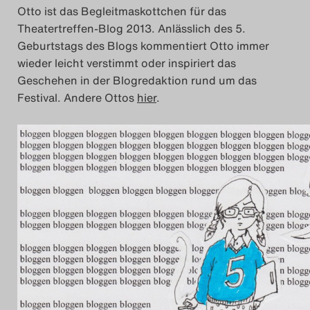
Otto ist das Begleitmaskottchen für das
Das Theatertreffen-Bl
Theatertreffen-Blog 2013. Anlässlich des 5.
Geburtstags des Blogs kommentiert Otto immer
Das Theatertreffen-Bl
wieder leicht verstimmt oder inspiriert das
Geschehen in der Blogredaktion rund um das
Das Theatertreffen-Blo
Festival. Andere Ottos
hier
.
Impressum
Nutzungsbedingu
Search