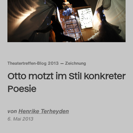
Das Theatertreffen-Bl
Das Theatertreffen-Bl
Das Theatertreffen-Bl
Alumni
Das Theatertreffen-Bl
Theatertreffen-Blog 2013
Zeichnung
Otto motzt im Stil konkreter
Das Theatertreffen-Bl
Poesie
Das Theatertreffen-Bl
Das Theatertreffen-Bl
von
Henrike Terheyden
6. Mai 2013
Das Theatertreffen-Bl