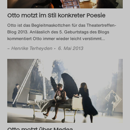
Das Theatertreffen-Blog
Otto motzt im Stil konkreter Poesie
2023
Otto ist das Begleitmaskottchen für das Theatertreffen-
Das Theatertreffen-Blog
Blog 2013. Anlässlich des 5. Geburtstags des Blogs
kommentiert Otto immer wieder leicht verstimmt
…
2024
–
Henrike Terheyden
• 6. Mai 2013
Das Theatertreffen-Blog
2025
Das Theatertreffen-Blog
Archiv
Impressum
Nutzungsbedingungen
Otto motzt über Medea