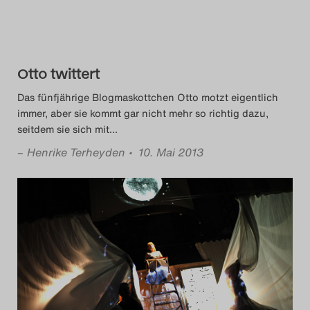
Das Theatertreffen-Blog
2018 Alumni
Otto twittert
Das Theatertreffen-Blog
Das fünfjährige Blogmaskottchen Otto motzt eigentlich
2019
immer, aber sie kommt gar nicht mehr so richtig dazu,
seitdem sie sich mit
…
Das Theatertreffen-Blog
–
Henrike Terheyden
• 10. Mai 2013
2020
Das Theatertreffen-Blog
2021
Das Theatertreffen-Blog
2022