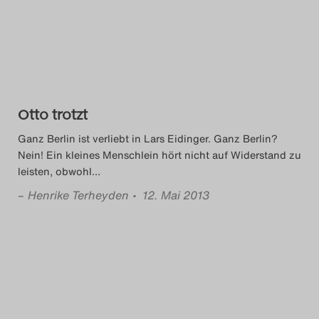
Das Theatertreffen-Blog
2014
Das Theatertreffen-Blog
Otto trotzt
2015
Ganz Berlin ist verliebt in Lars Eidinger. Ganz Berlin?
Das Theatertreffen-Blog
Nein! Ein kleines Menschlein hört nicht auf Widerstand zu
leisten, obwohl
…
2016
–
Henrike Terheyden
• 12. Mai 2013
Das Theatertreffen-Blog
2017
Das Theatertreffen-Blog
2018