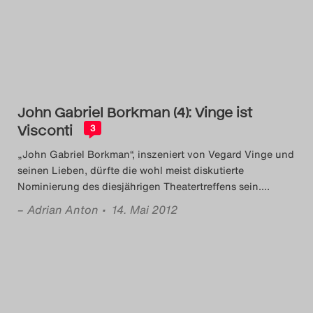
Das Theatertreffen-Blog
2014
Das Theatertreffen-Blog
John Gabriel Borkman (4): Vinge ist
2015
Visconti
3
Das Theatertreffen-Blog
„John Gabriel Borkman“, inszeniert von Vegard Vinge und
seinen Lieben, dürfte die wohl meist diskutierte
2016
Nominierung des diesjährigen Theatertreffens sein.
…
–
Adrian Anton
• 14. Mai 2012
Das Theatertreffen-Blog
2017
Das Theatertreffen-Blog
2018