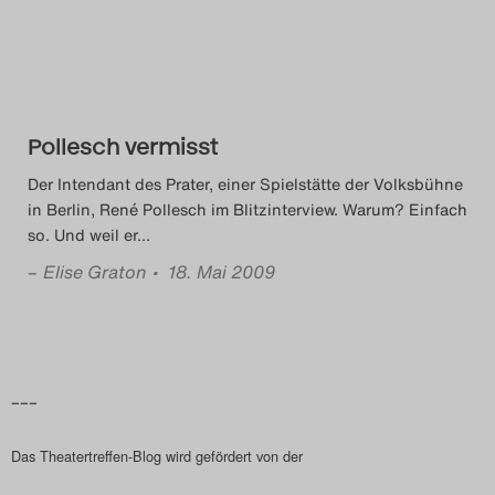
Das Theatertreffen-Blog
2018 Alumni
Das Theatertreffen-Blog
Pollesch vermisst
2019
Der Intendant des Prater, einer Spielstätte der Volksbühne
in Berlin, René Pollesch im Blitzinterview. Warum? Einfach
Das Theatertreffen-Blog
so. Und weil er
…
2020
–
Elise Graton
• 18. Mai 2009
Das Theatertreffen-Blog
2021
–––
Das Theatertreffen-Blog
Das Theatertreffen-Blog wird gefördert von der
2022