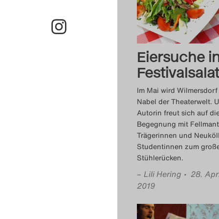
Eiersuche i
Festivalsala
Im Mai wird Wilmersdor
Nabel der Theaterwelt. 
Autorin freut sich auf di
Begegnung mit Fellmant
Trägerinnen und Neuköl
Studentinnen zum groß
Stühlerücken.
–
Lili Hering
• 28. Apri
2019