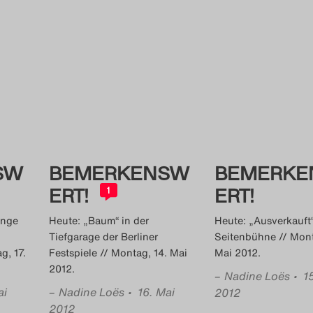
SW
BEMERKENSW
BEMERKE
ERT!
ERT!
1
inge
Heute: „Baum“ in der
Heute: „Ausverkauft“
Tiefgarage der Berliner
Seitenbühne // Mont
g, 17.
Festspiele // Montag, 14. Mai
Mai 2012.
2012.
–
Nadine Loës
• 1
ai
–
Nadine Loës
• 16. Mai
2012
2012