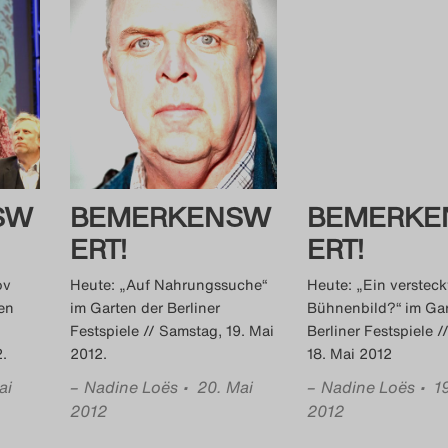
SW
BEMERKENSW
BEMERKE
ERT!
ERT!
ov
Heute: „Auf Nahrungssuche“
Heute: „Ein versteck
en
im Garten der Berliner
Bühnenbild?“ im Gar
Festspiele // Samstag, 19. Mai
Berliner Festspiele //
12.
2012.
18. Mai 2012
ai
–
Nadine Loës
• 20. Mai
–
Nadine Loës
• 1
2012
2012