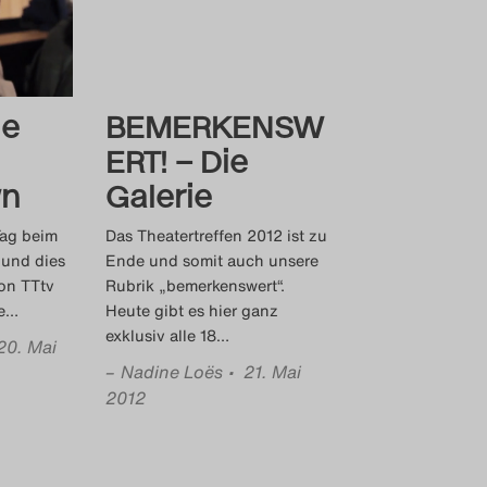
he
BEMERKENSW
ERT! – Die
wn
Galerie
Tag beim
Das Theatertreffen 2012 ist zu
 und dies
Ende und somit auch unsere
von TTtv
Rubrik „bemerkenswert“.
e
…
Heute gibt es hier ganz
exklusiv alle 18
…
20. Mai
–
Nadine Loës
• 21. Mai
2012