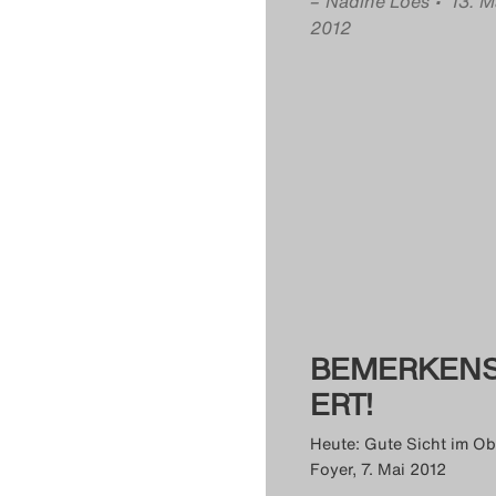
–
Nadine Loës
• 13. M
2012
BEMERKEN
ERT!
Heute: Gute Sicht im O
Foyer, 7. Mai 2012