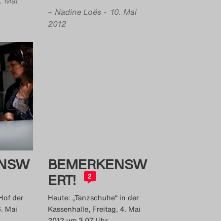
1. Mai
–
Nadine Loës
• 10. Mai
2012
NSW
BEMERKENSW
ERT!
2
Hof der
Heute: „Tanzschuhe“ in der
6. Mai
Kassenhalle, Freitag, 4. Mai
2012 um 3.07 Uhr