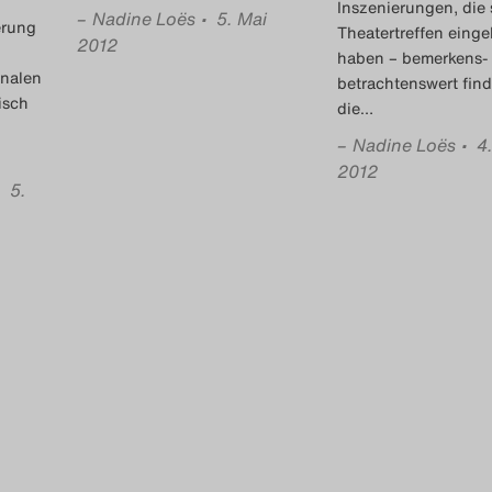
Inszenierungen, die
–
Nadine Loës
• 5. Mai
erung
Theatertreffen eing
2012
haben – bemerkens-
onalen
betrachtenswert find
isch
die
…
–
Nadine Loës
• 4
2012
• 5.