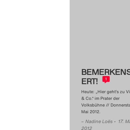
BEMERKEN
ERT!
1
Heute: „Hier geht’s zu V
& Co.“ im Prater der
Volksbühne // Donnersta
Mai 2012.
–
Nadine Loës
• 17. M
2012