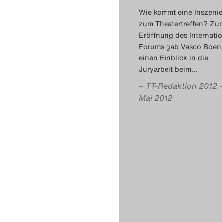
Wie kommt eine Inszeni
zum Theatertreffen? Zur
Eröffnung des Internati
Forums gab Vasco Boen
einen Einblick in die
Juryarbeit beim
…
–
TT-Redaktion 2012
Mai 2012