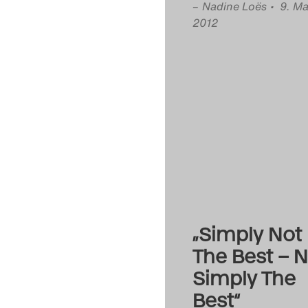
–
Nadine Loës
• 9. Ma
2012
„Simply Not
The Best – N
Simply The
Best“