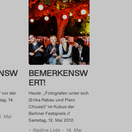
NSW
BEMERKENSW
ERT!
 vor der
Heute: „Fotografen unter sich
ag, 14.
(Erika Rabau und Piero
Chiussi)“ im Kubus der
Berliner Festspiele //
5. Mai
Samstag, 12. Mai 2012.
–
Nadine Loës
• 14. Mai