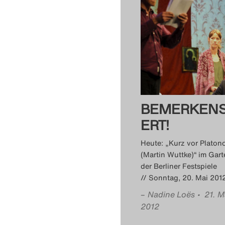
BEMERKEN
ERT!
Heute: „Kurz vor Platon
(Martin Wuttke)“ im Gart
der Berliner Festspiele
// Sonntag, 20. Mai 20
–
Nadine Loës
• 21. M
2012