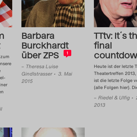
m
Barbara
TTtv: It´s t
t
Burckhardt
final
über ZPS
countdo
1
f zum
Unsere
–
Theresa Luise
Heute ist der letzte 
e
Gindlstrasser
• 3. Mai
Theatertreffen 2013,
el-
ist die letzte Folge 
2015
lner
(alle Folgen hier). Di
en
–
Riedel & Ulfig
• 
2013
l