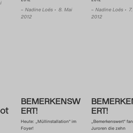
i
–
Nadine Loës
• 8. Mai
–
Nadine Loës
• 7
2012
2012
BEMERKENSW
BEMERKE
ot
ERT!
ERT!
Heute: „Müllinstallation“ im
„Bemerkenswert“ fan
Foyer!
Juroren die zehn