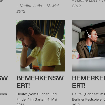
ai
–
Nadine Loës
• 1
–
Nadine Loës
• 12. Mai
2012
2012
SW
BEMERKENSW
BEMERKE
ERT!
ERT!
beren
Heute: „Vom Suchen und
Heute: „Schnee“ im 
Finden“ im Garten, 4. Mai
Berliner Festspiele, 
2012
2012