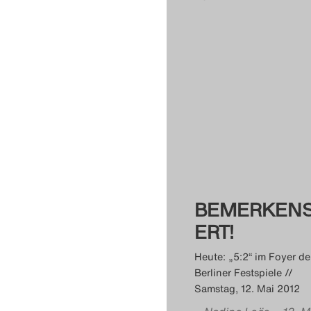
BEMERKEN
ERT!
Heute: „5:2“ im Foyer de
Berliner Festspiele //
Samstag, 12. Mai 2012