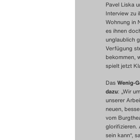
Pavel Liska u
Interview zu
Wohnung in N
es ihnen doc
unglaublich g
Verfügung ste
bekommen, wu
spielt jetzt Kl
Das
Wenig-Ge
dazu
: „Wir u
unserer Arbei
neuen, besse
vom Burgtheat
glorifizieren
sein kann“, s