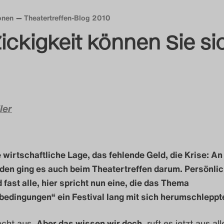
onen
Theatertreffen-Blog 2010
Zickigkeit können Sie si
ler
 wirtschaftliche Lage, das fehlende Geld, die Krise: An
den ging es auch beim Theatertreffen darum. Persönli
 fast alle, hier spricht nun eine, die das Thema
edingungen“ ein Festival lang mit sich herumschleppt
echt
aus
.
Aber das wissen wir doch
, ruft es jetzt aus al