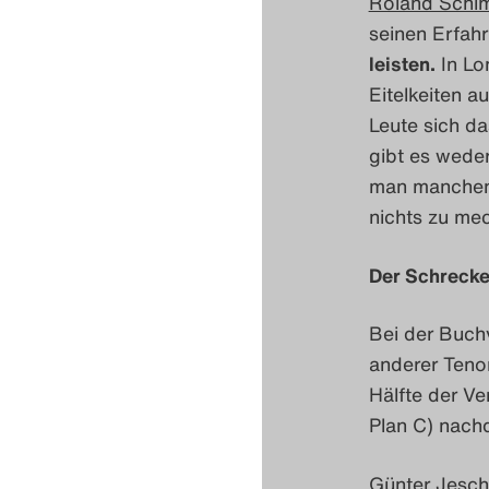
Roland Schi
seinen Erfah
leisten.
In Lo
Eitelkeiten a
Leute sich da
gibt es weder
man manchen 
nichts zu me
Der Schrecke
Bei der Buch
anderer Tenor
Hälfte der V
Plan C) nach
Günter Jesch