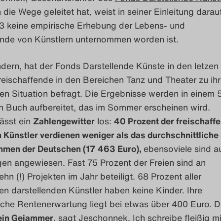
 die Wege geleitet hat, weist in seiner Einleitung darauf
73 keine empirische Erhebung der Lebens- und
nde von Künstlern unternommen worden ist.
dern, hat der Fonds Darstellende Künste in den letzen
eischaffende in den Bereichen Tanz und Theater zu ihr
hen Situation befragt. Die Ergebnisse werden in einem 
en Buch aufbereitet, das im Sommer erscheinen wird.
ässt ein
Zahlengewitter
los:
40 Prozent der freischaff
 Künstler verdienen weniger als das durchschnittliche
men der Deutschen (17 463 Euro),
ebensoviele sind a
gen angewiesen. Fast 75 Prozent der Freien sind an
hn (!) Projekten im Jahr beteiligt. 68 Prozent aller
en darstellenden Künstler haben keine Kinder. Ihre
iche Rentenerwartung liegt bei etwas über 400 Euro. D
kein Gejammer
, sagt Jeschonnek. Ich schreibe fleißig mi