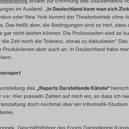
mmelpfennig
erzählt zur Eröffnung des Stückemarkts v
rungen im Ausland. „
In Deutschland kann man sich Zick
ndon oder New York kommt der Theaterbetrieb ohne f
us. Das heißt aber, die Bedingungen sind so hart, dass 
s gar nicht leisten können. Die Probenzeiten sind so ku
 die Zeit noch die Toleranz, etwas zu diskutieren.“ Das
Produktionen aber auch an. In Deutschland habe man
ckern.
nsreport
vorstellung des
„Reports Darstellende Künste“
herrsch
 vor. Hier prasseln Zahlen auf mich ein, so dass ich na
eranstaltung doch nochmal über ein Informatik-Studium
denke.
onnek, Geschäftsführer des
Fonds Darstellende Künst