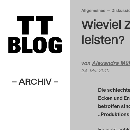
Allgemeines
Diskussi
Wieviel 
leisten?
von
Alexandra Mül
24. Mai 2010
– ARCHIV –
Die schlechte
Ecken und En
betroffen sind
„Produktionsb
Es
sieht
schl