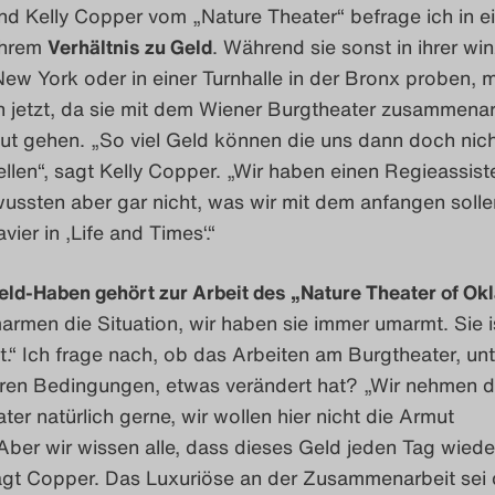
nd Kelly Copper vom „Nature Theater“ befrage ich in 
 ihrem
Verhältnis zu Geld
. Während sie sonst in ihrer wi
ew York oder in einer Turnhalle in der Bronx proben, 
h jetzt, da sie mit dem Wiener Burgtheater zusammenar
ut gehen. „So viel Geld können die uns dann doch nich
llen“, sagt Kelly Copper. „Wir haben einen Regieassist
ssten aber gar nicht, was wir mit dem anfangen solle
avier in ‚Life and Times‘.“
ld-Haben gehört zur Arbeit des „Nature Theater of O
marmen die Situation, wir haben sie immer umarmt. Sie is
t.“ Ich frage nach, ob das Arbeiten am Burgtheater, unt
ren Bedingungen, etwas verändert hat? „Wir nehmen 
er natürlich gerne, wir wollen hier nicht die Armut
. Aber wir wissen alle, dass dieses Geld jeden Tag wied
agt Copper. Das Luxuriöse an der Zusammenarbeit sei d