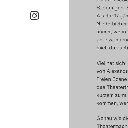
Richtungen. 
Als die 17-jä
Niederbieber
immer, wenn s
aber wenn ma
mich da auch
Viel hat sich
von Alexandra
Freien Szene
das Theatertr
kurzem zu mir
kommen, wenn
Genau wie die
Theatermache