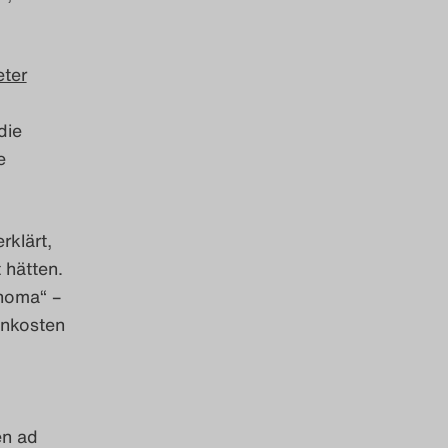
eter
die
e
rklärt,
 hätten.
ahoma“ –
enkosten
en ad