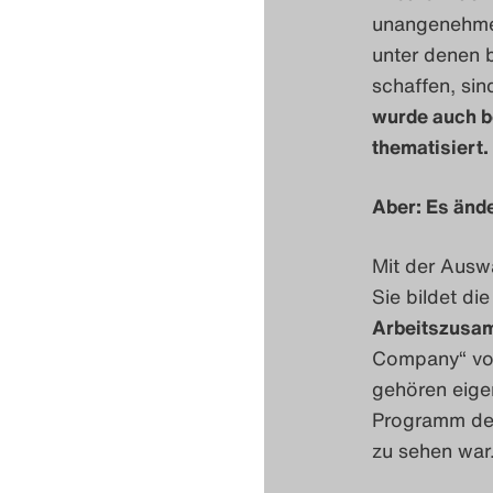
unangenehm
unter denen 
schaffen, sin
wurde auch be
thematisiert.
Aber: Es änd
Mit der Ausw
Sie bildet di
Arbeitszusa
Company“ vo
gehören eigen
Programm d
zu sehen war