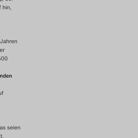
 hin,
 Jahren
er
500
enden
uf
as seien
t,