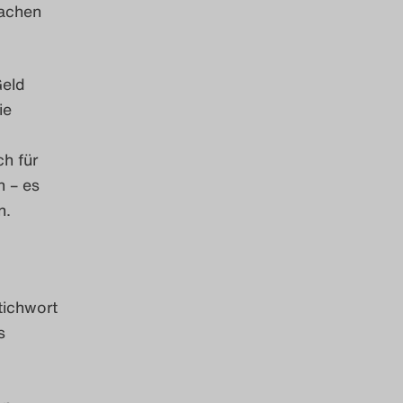
achen
Geld
ie
ch für
 – es
n.
tichwort
s