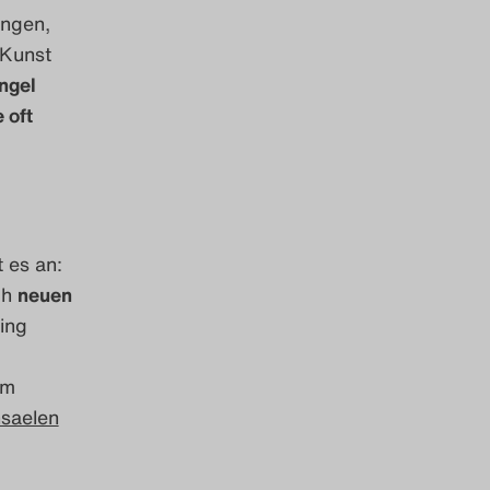
ungen,
 Kunst
ngel
 oft
 es an:
ch
neuen
ing
im
saelen