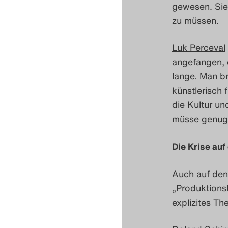
gewesen. Sie
zu müssen.
Luk Perceval
angefangen, d
lange. Man b
künstlerisch f
die Kultur u
müsse genug 
Die Krise au
Auch auf den
„Produktions
explizites Th