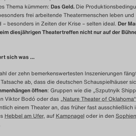
es Thema kümmern:
Das Geld.
Die Produktionsbeding
besonders frei arbeitende Theatermenschen leben und
d – besonders in Zeiten der Krise – selten ideal.
Der Ma
im diesjährigen Theatertreffen nicht nur auf der Bühne
ert sich was …
ahl der zehn bemerkenswertesten Inszenierungen fängt
e Tatsache ab, dass die deutschen Schauspielhäuser si
mmenhängen öffnen
: Gruppen wie die „Szputnyik Shipp
n Viktor Bodó oder das
„Nature Theater of Oklahoma“
tlich einem Theater an, das früher fast ausschließlich 
es
Hebbel am Ufer
, auf
Kampnagel
oder in den
Sophien
.