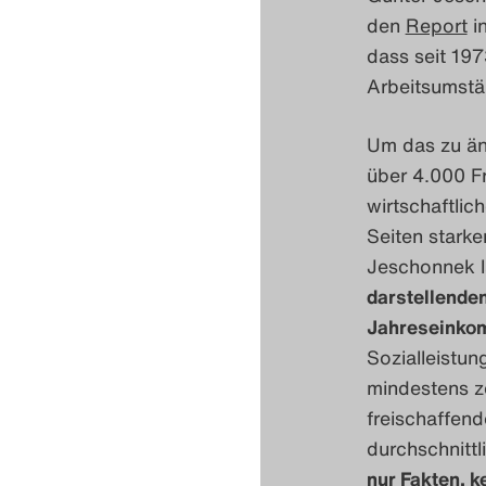
den
Report
in
dass seit 19
Arbeitsumstä
Um das zu än
über 4.000 Fr
wirtschaftlic
Seiten stark
Jeschonnek l
darstellenden
Jahreseinkom
Sozialleistun
mindestens ze
freischaffend
durchschnittl
nur Fakten, 