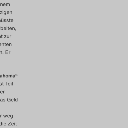
einem
nzigen
müsste
beiten,
t zur
enten
n. Er
klahoma“
t Teil
er
das Geld
er weg
ie Zeit