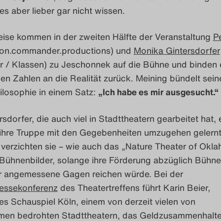
es aber lieber gar nicht wissen.
eise kommen in der zweiten Hälfte der Veranstaltung
P
ton.commander.productions) und
Monika Gintersdorfer
er / Klassen) zu Jeschonnek auf die Bühne und binden 
n Zahlen an die Realität zurück. Meining bündelt sein
ilosophie in einem Satz:
„Ich habe es mir ausgesucht.“
sdorfer, die auch viel in Stadttheatern gearbeitet hat, e
 ihre Truppe mit den Gegebenheiten umzugehen gelernt
verzichten sie – wie auch das „Nature Theater of Okl
 Bühnenbilder, solange ihre Förderung abzüglich Bühn
ür angemessene Gagen reichen würde. Bei der
essekonferenz
des Theatertreffens führt Karin Beier,
es Schauspiel Köln, einem von derzeit vielen von
en bedrohten Stadttheatern, das Geldzusammenhalt