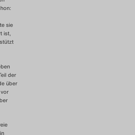
chon:
te sie
 ist,
stützt
Leben
eil der
de über
 vor
ber
eie
in