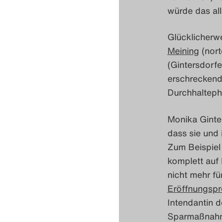
würde das all
Glücklicherw
Meining
(nor
(Gintersdorf
erschreckende
Durchhalteph
Monika Ginter
dass sie und
Zum Beispiel 
komplett auf
nicht mehr f
Eröffnungspr
Intendantin d
Sparmaßnahm