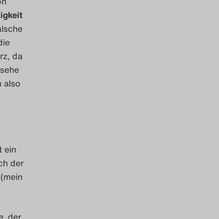
on
igkeit
alsche
die
rz, da
 sehe
 also
t ein
ch der
 (mein
e
, der