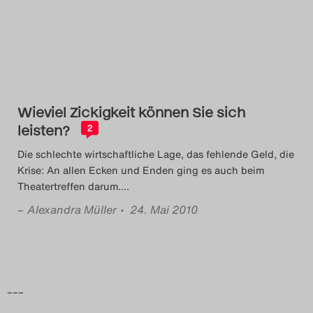
Das Theatertreffen-Blog
2014
Das Theatertreffen-Blog
Wieviel Zickigkeit können Sie sich
2015
leisten?
2
Das Theatertreffen-Blog
Die schlechte wirtschaftliche Lage, das fehlende Geld, die
Krise: An allen Ecken und Enden ging es auch beim
2016
Theatertreffen darum.
…
–
Alexandra Müller
• 24. Mai 2010
Das Theatertreffen-Blog
2017
Das Theatertreffen-Blog
–––
2018