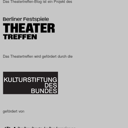
Das Theatertreffen-Blog ist ein Projekt des
Das Theatertreffen-Blog
2023
Das Theatertreffen-Blog
2024
Das Theatertreffen-Blog
Das Theatertreffen wird gefördert durch die
2025
Das Theatertreffen-Blog
Archiv
Impressum
gefördert von
Nutzungsbedingungen