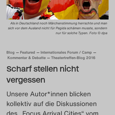
Das Theatertreffen-Blog
2014
Als in Deutschland noch Märchenstimmung herrschte und man
sich vor dem Ausland nicht für Pegida schämen musste, sondern
Das Theatertreffen-Blog
nur für solche Typen. Foto © dpa
2015
Blog
Featured
Internationales Forum / Camp
Das Theatertreffen-Blog
Kommentar & Debatte
Theatertreffen-Blog 2016
2016
Scharf stellen nicht
Das Theatertreffen-Blog
vergessen
2017
Unsere Autor*innen blicken
Das Theatertreffen-Blog
kollektiv auf die Diskussionen
2018
des „Focus Arrival Cities“ vom