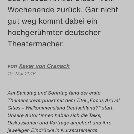
Wochenende zurück. Gar nicht
Das Theatertreffen-Blog
gut weg kommt dabei ein
2018 Alumni
hochgerühmter deutscher
Das Theatertreffen-Blog
Theatermacher.
2019
Das Theatertreffen-Blog
von
Xaver von Cranach
2020
10. Mai 2016
Das Theatertreffen-Blog
Am Samstag und Sonntag fand der erste
2021
Themenschwerpunkt mit dem Titel „Focus Arrival
Cities – Willkommensland Deutschland?“ statt.
Das Theatertreffen-Blog
Unsere Autor*innen haben sich die Talks,
Diskussionen und Vorträge angehört und ihre
2022
jeweiligen Eindrücke in Kurzstatements