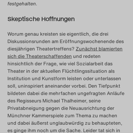
festgehalten.
Das Theatertreffen-Blog
2023
Skeptische Hoffnungen
Das Theatertreffen-Blog
Worum genau kreisten sie eigentlich, die drei
Diskussionsrunden am Eröffnungswochenende des
2024
diesjährigen Theatertreffens?
Zunächst blamierten
sich die Theaterschaffenden
und redeten
Das Theatertreffen-Blog
hinsichtlich der Frage, wie viel Sozialarbeit das
2025
Theater in der aktuellen Flüchtlingssituation als
Institution und Kunstform leisten oder unterlassen
Das Theatertreffen-Blog
soll, uninspiriert aneinander vorbei. Den Tiefpunkt
bildeten dabei die mehrfachen ungefragten Anläufe
Archiv
des Regisseurs Michael Thalheimer, seine
Privatabneigung gegen die Neuausrichtung der
Impressum
Münchner Kammerspiele zum Thema zu machen
und dabei äußerst unglaubwürdig zu behaupteten,
Nutzungsbedingungen
es ginge ihm noch um die Sache. Leider tat sich in