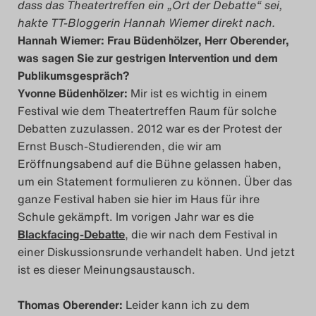
dass das Theatertreffen ein „Ort der Debatte“ sei,
Das Theatertreffen-Blog
hakte TT-Bloggerin Hannah Wiemer direkt nach.
Hannah Wiemer: Frau Büdenhölzer, Herr Oberender,
2023
was sagen Sie zur gestrigen Intervention und dem
Publikumsgespräch?
Das Theatertreffen-Blog
Yvonne Büdenhölzer:
Mir ist es wichtig in einem
2024
Festival wie dem Theatertreffen Raum für solche
Debatten zuzulassen. 2012 war es der Protest der
Das Theatertreffen-Blog
Ernst Busch-Studierenden, die wir am
Eröffnungsabend auf die Bühne gelassen haben,
2025
um ein Statement formulieren zu können. Über das
ganze Festival haben sie hier im Haus für ihre
Das Theatertreffen-Blog
Schule gekämpft. Im vorigen Jahr war es die
Archiv
Blackfacing-Debatte
, die wir nach dem Festival in
einer Diskussionsrunde verhandelt haben. Und jetzt
Impressum
ist es dieser Meinungsaustausch.
Nutzungsbedingungen
Thomas Oberender:
Leider kann ich zu dem