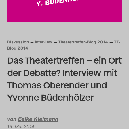
Das Theatertreffen-Blog
2014
Das Theatertreffen-Blog
Diskussion
Interview
Theatertreffen-Blog 2014
TT-
2015
Blog 2014
Das Theatertreffen – ein Ort
Das Theatertreffen-Blog
der Debatte? Interview mit
2016
Thomas Oberender und
Das Theatertreffen-Blog
Yvonne Büdenhölzer
2017
Das Theatertreffen-Blog
von
Eefke Kleimann
2018
19. Mai 2014