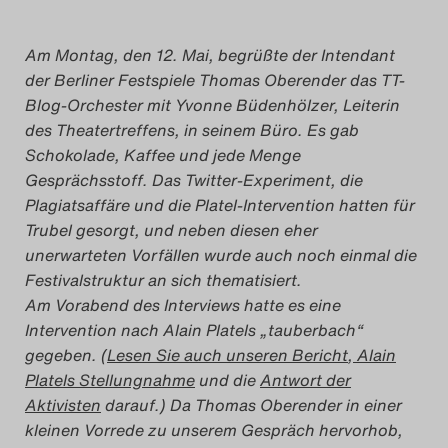
Das Theatertreffen-Blog
Am Montag, den 12. Mai, begrüßte der Intendant
2018 Alumni
der Berliner Festspiele Thomas Oberender das TT-
Blog-Orchester mit Yvonne Büdenhölzer, Leiterin
Das Theatertreffen-Blog
des Theatertreffens, in seinem Büro. Es gab
2019
Schokolade, Kaffee und jede Menge
Gesprächsstoff. Das Twitter-Experiment, die
Plagiatsaffäre und die Platel-Intervention hatten für
Das Theatertreffen-Blog
Trubel gesorgt, und neben diesen eher
2020
unerwarteten Vorfällen wurde auch noch einmal die
Festivalstruktur an sich thematisiert.
Das Theatertreffen-Blog
Am Vorabend des Interviews hatte es eine
2021
Intervention nach Alain Platels „tauberbach“
gegeben. (
Lesen Sie auch unseren Bericht
,
Alain
Platels Stellungnahme
und die
Antwort der
Das Theatertreffen-Blog
Aktivisten
darauf.) Da Thomas Oberender in einer
2022
kleinen Vorrede zu unserem Gespräch hervorhob,