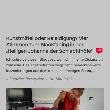
Das Theatertreffen-Blog
2018 Alumni
Das Theatertreffen-Blog
2019
Kunstmittel oder Beleidigung? Vier
Stimmen zum Blackfacing in der
Das Theatertreffen-Blog
„Heiligen Johanna der Schlachthöfe“
29
2020
Ich schreibe diesen Blogpost, weil ich mir eine Diskussion
wünsche. Das Theatertreffen zeigt zehn bemerkenswerte
Inszenierungen aus dem deutschsprachigen Raum,
…
Das Theatertreffen-Blog
–
Henrike Terheyden
• 14. Mai 2013
2021
Das Theatertreffen-Blog
2022