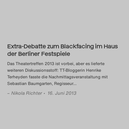
Das Theatertreffen-Blog
2014
Das Theatertreffen-Blog
Extra-Debatte zum Blackfacing im Haus
2015
der Berliner Festspiele
Das Theatertreffen-Blog
Das Theatertreffen 2013 ist vorbei, aber es lieferte
weiteren Diskussionsstoff: TT-Bloggerin Henrike
2016
Terheyden fasste die Nachmittagsveranstaltung mit
Sebastian Baumgarten, Regisseur
…
Das Theatertreffen-Blog
–
Nikola Richter
• 16. Juni 2013
2017
Das Theatertreffen-Blog
2018