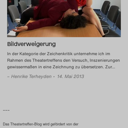
Das Theatertreffen-Blog
2023
Das Theatertreffen-Blog
2024
Bildverweigerung
In der Kategorie der Zeichenkritik unternehme ich im
Das Theatertreffen-Blog
Rahmen des Theatertreffens den Versuch, Inszenierungen
2025
gewissermaßen in eine Zeichnung zu übersetzen. Zur
…
–
Henrike Terheyden
• 14. Mai 2013
Das Theatertreffen-Blog
Archiv
Impressum
–––
Nutzungsbedingungen
Das Theatertreffen-Blog wird gefördert von der