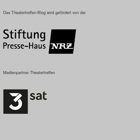
Das Theatertreffen-Blog
Das Theatertreffen-Blog wird gefördert von der
2023
Das Theatertreffen-Blog
2024
Das Theatertreffen-Blog
Medienpartner Theatertreffen
2025
Das Theatertreffen-Blog
Archiv
Impressum
Nutzungsbedingungen