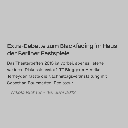
Das Theatertreffen-Blog
2014
Das Theatertreffen-Blog
Extra-Debatte zum Blackfacing im Haus
2015
der Berliner Festspiele
Das Theatertreffen-Blog
Das Theatertreffen 2013 ist vorbei, aber es lieferte
weiteren Diskussionsstoff: TT-Bloggerin Henrike
2016
Terheyden fasste die Nachmittagsveranstaltung mit
Sebastian Baumgarten, Regisseur
…
Das Theatertreffen-Blog
–
Nikola Richter
• 16. Juni 2013
2017
Das Theatertreffen-Blog
2018