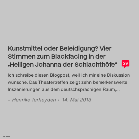
Das Theatertreffen-Blog
2018 Alumni
Das Theatertreffen-Blog
2019
Kunstmittel oder Beleidigung? Vier
Stimmen zum Blackfacing in der
Das Theatertreffen-Blog
„Heiligen Johanna der Schlachthöfe“
29
2020
Ich schreibe diesen Blogpost, weil ich mir eine Diskussion
wünsche. Das Theatertreffen zeigt zehn bemerkenswerte
Inszenierungen aus dem deutschsprachigen Raum,
…
Das Theatertreffen-Blog
–
Henrike Terheyden
• 14. Mai 2013
2021
Das Theatertreffen-Blog
2022
–––