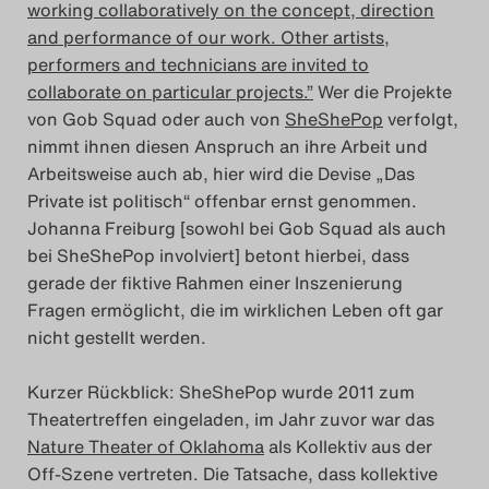
working collaboratively on the concept, direction
Das Theatertreffen-Blog
and performance of our work. Other artists,
performers and technicians are invited to
2018 Alumni
collaborate on particular projects.”
Wer die Projekte
von Gob Squad oder auch von
SheShePop
verfolgt,
Das Theatertreffen-Blog
nimmt ihnen diesen Anspruch an ihre Arbeit und
2019
Arbeitsweise auch ab, hier wird die Devise „Das
Private ist politisch“ offenbar ernst genommen.
Das Theatertreffen-Blog
Johanna Freiburg [sowohl bei Gob Squad als auch
bei SheShePop involviert] betont hierbei, dass
2020
gerade der fiktive Rahmen einer Inszenierung
Fragen ermöglicht, die im wirklichen Leben oft gar
Das Theatertreffen-Blog
nicht gestellt werden.
2021
Kurzer Rückblick: SheShePop wurde 2011 zum
Das Theatertreffen-Blog
Theatertreffen eingeladen, im Jahr zuvor war das
Nature Theater of Oklahoma
als Kollektiv aus der
2022
Off-Szene vertreten. Die Tatsache, dass kollektive