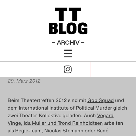
Diskussionen
Theatertreffen-Blog 2012
×
Das Theatertreffen-Blog
Theater und Kollektivität –
2009
schöne Utopie oder
Das Theatertreffen-Blog
– ARCHIV –
schöner Schein?
☰
2010
Click
Das Theatertreffen-Blog
von
Adrian Anton
to
2011
29. März 2012
Open
Das Theatertreffen-Blog
Beim Theatertreffen 2012 sind mit
Gob Squad
und
Naviagtion
2012
dem
International Institute of Political Murder
gleich
zwei Theater-Kollektive geladen. Auch
Vegard
Das Theatertreffen-Blog
Vinge, Ida Müller und Trond Reinholdtsen
arbeiten
als Regie-Team,
Nicolas Stemann
oder René
2013