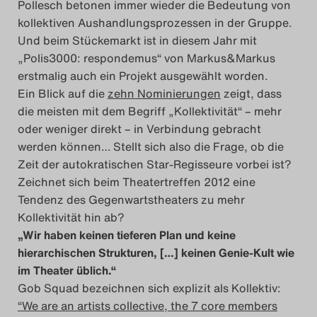
Pollesch betonen immer wieder die Bedeutung von
kollektiven Aushandlungsprozessen in der Gruppe.
Das Theatertreffen-Blog
Und beim Stückemarkt ist in diesem Jahr mit
2014
„Polis3000: respondemus“ von Markus&Markus
erstmalig auch ein Projekt ausgewählt worden.
Das Theatertreffen-Blog
Ein Blick auf die
zehn Nominierungen
zeigt, dass
die meisten mit dem Begriff „Kollektivität“ – mehr
2015
oder weniger direkt – in Verbindung gebracht
werden können… Stellt sich also die Frage, ob die
Das Theatertreffen-Blog
Zeit der autokratischen Star-Regisseure vorbei ist?
2016
Zeichnet sich beim Theatertreffen 2012 eine
Tendenz des Gegenwartstheaters zu mehr
Das Theatertreffen-Blog
Kollektivität hin ab?
„Wir haben keinen tieferen Plan und keine
2017
hierarchischen Strukturen, […] keinen Genie-Kult wie
im Theater üblich.“
Das Theatertreffen-Blog
Gob Squad bezeichnen sich explizit als Kollektiv:
2018
“We are an artists collective, the 7 core members