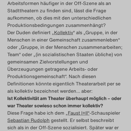
Arbeitsformen häufiger in der Off-Szene als an
Das Theatertreffen-Blog
Stadttheatern zu finden sind, lässt die Frage
2023
aufkommen, ob dies mit den unterschiedlichen
Produktionsbedingungen zusammenhängt?
Das Theatertreffen-Blog
Der Duden definiert „
Kollektiv
“ als „Gruppe, in der
Menschen in einer Gemeinschaft zusammenleben“
2024
oder „Gruppe, in der Menschen zusammenarbeiten;
Team“ oder „(in sozialistischen Staaten übliche) von
Das Theatertreffen-Blog
gemeinsamen Zielvorstellungen und
2025
Überzeugungen getragene Arbeits- oder
Produktionsgemeinschaft“. Nach diesen
Definitionen könnte eigentlich Theaterarbeit per se
Das Theatertreffen-Blog
als kollektiv bezeichnet werden… aber:
Archiv
Ist Kollektivität am Theater überhaupt möglich – oder
war Theater sowieso schon immer kollektiv?
Impressum
Diese Frage habe ich dem
„Faust I+II“
-Schauspieler
Sebastian Rudolph
gestellt. Er selbst beschreibt
Nutzungsbedingungen
sich als in der Off-Szene sozialisiert. Später war er