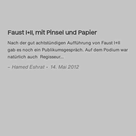
Das Theatertreffen-Blog
2018 Alumni
Faust I+II, mit Pinsel und Papier
Das Theatertreffen-Blog
Nach der gut achtstündigen Aufführung von Faust I+II
2019
gab es noch ein Publikumsgespräch. Auf dem Podium war
natürlich auch Regisseur
…
Das Theatertreffen-Blog
–
Hamed Eshrat
• 14. Mai 2012
2020
Das Theatertreffen-Blog
2021
Das Theatertreffen-Blog
2022