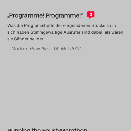
Das Theatertreffen-Blog
„Programme! Programme!“
3
2023
Was die Programmhefte der eingeladenen Stücke so in
Das Theatertreffen-Blog
sich haben Stimmgewaltige Ausrufer sind dabei: als wären
sie Sänger bei der
…
2024
–
Gudrun Pawelke
• 14. Mai 2012
Das Theatertreffen-Blog
2025
Das Theatertreffen-Blog
Archiv
Impressum
Nutzungsbedingungen
Running the Faust-Marathon