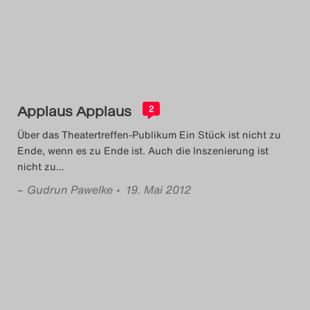
Das Theatertreffen-Blog
2014
Das Theatertreffen-Blog
Applaus Applaus
2015
2
Über das Theatertreffen-Publikum Ein Stück ist nicht zu
Das Theatertreffen-Blog
Ende, wenn es zu Ende ist. Auch die Inszenierung ist
nicht zu
…
2016
–
Gudrun Pawelke
• 19. Mai 2012
Das Theatertreffen-Blog
2017
Das Theatertreffen-Blog
2018