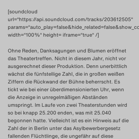
Das Theatertreffen-
[soundcloud
url=“https://api.soundcloud.com/tracks/203612505″
Das Theatertreffen-Bl
params=“auto_play=false&hide_related=false&show_c
width=“100%“ height= iframe=“true“ /]
Impressum
Ohne Reden, Danksagungen und Blumen eröffnet
das Theatertreffen. Nicht in diesem Jahr, nicht vor
Nutzungsbeding
ausgerechnet dieser Produktion. Denn unerbittlich
wächst die fünfstellige Zahl, die in großen weißen
Search
Ziffern die Rückwand der Bühne beherrscht. Es
tickt wie bei einer überdimensionierten Uhr, wenn
die Anzeige in unregelmäßigen Abständen
umspringt. Im Laufe von zwei Theaterstunden wird
so bei knapp 25.200 enden, was mit 25.040
begonnen hatte. Vielleicht ist es ein Hinweis auf die
Zahl der in Berlin unter das Asylbewerbergesetz
fallenden Flüchtlinge, die ungefähr auf diese