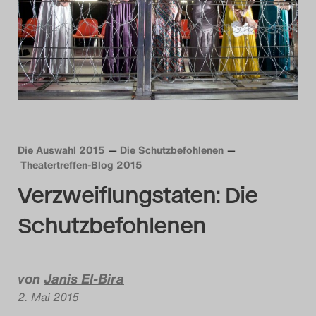
Das Theatertreffen-B
Das Theatertreffen-B
Das Theatertreffen-Blog
Das Theatertreffen-B
Die Auswahl 2015
Die Schutzbefohlenen
Das Theatertreffen-
Theatertreffen-Blog 2015
Verzweiflungstaten: Die
Das Theatertreffen-B
Schutzbefohlenen
Das Theatertreffen-
Das Theatertreffen-
von
Janis El-Bira
2. Mai 2015
Das Theatertreffen-