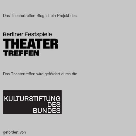
Das Theatertreffen-Blog
Das Theatertreffen-Blog ist ein Projekt des
2023
Das Theatertreffen-Blog
2024
Das Theatertreffen-Blog
2025
Das Theatertreffen wird gefördert durch die
Das Theatertreffen-Blog
Archiv
Impressum
Nutzungsbedingungen
gefördert von