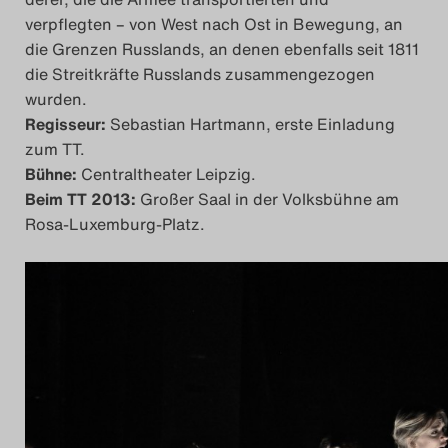
Das Theatertreffen-Bl
verpflegten – von West nach Ost in Bewegung, an
die Grenzen Russlands, an denen ebenfalls seit 1811
Das Theatertreffen-Bl
die Streitkräfte Russlands zusammengezogen
wurden.
Das Theatertreffen-Blo
Regisseur:
Sebastian Hartmann, erste Einladung
zum TT.
Bühne:
Centraltheater Leipzig.
Impressum
Beim TT 2013:
Großer Saal in der Volksbühne am
Rosa-Luxemburg-Platz.
Nutzungsbedingu
Search