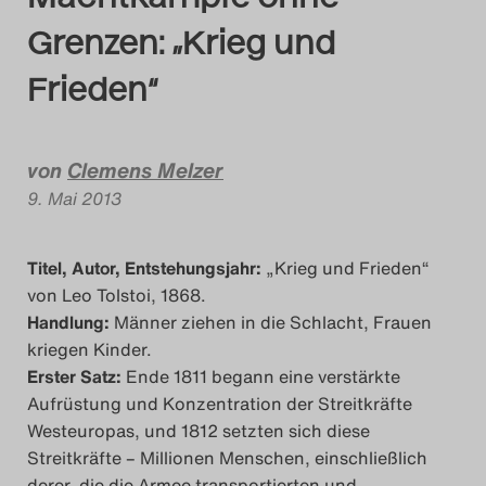
Das Theatertreffen-Bl
Grenzen: „Krieg und
Das Theatertreffen-Bl
Frieden“
Das Theatertreffen-Bl
Alumni
von
Clemens Melzer
9. Mai 2013
Das Theatertreffen-Bl
Titel, Autor, Entstehungsjahr:
„Krieg und Frieden“
Das Theatertreffen-Bl
von Leo Tolstoi, 1868.
Handlung:
Männer ziehen in die Schlacht, Frauen
Das Theatertreffen-Bl
kriegen Kinder.
Erster Satz:
Ende 1811 begann eine verstärkte
Das Theatertreffen-Bl
Aufrüstung und Konzentration der Streitkräfte
Westeuropas, und 1812 setzten sich diese
Das Theatertreffen-Bl
Streitkräfte – Millionen Menschen, einschließlich
derer, die die Armee transportierten und