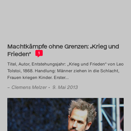
Das Theatertreffen-Blog
2018 Alumni
Das Theatertreffen-Blog
2019
Machtkämpfe ohne Grenzen: „Krieg und
Frieden“
1
Das Theatertreffen-Blog
Titel, Autor, Entstehungsjahr: „Krieg und Frieden“ von Leo
2020
Tolstoi, 1868. Handlung: Männer ziehen in die Schlacht,
Frauen kriegen Kinder. Erster
…
Das Theatertreffen-Blog
–
Clemens Melzer
• 9. Mai 2013
2021
Das Theatertreffen-Blog
2022