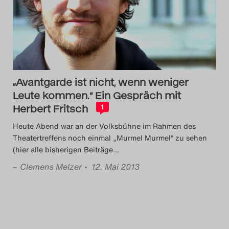
Das Theatertreffen-Blog
2014
Das Theatertreffen-Blog
„Avantgarde ist nicht, wenn weniger
2015
Leute kommen.“ Ein Gespräch mit
Herbert Fritsch
Das Theatertreffen-Blog
1
Heute Abend war an der Volksbühne im Rahmen des
2016
Theatertreffens noch einmal „Murmel Murmel“ zu sehen
(hier alle bisherigen Beiträge
…
Das Theatertreffen-Blog
–
Clemens Melzer
• 12. Mai 2013
2017
Das Theatertreffen-Blog
2018