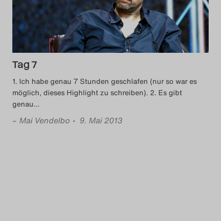
Das Theatertreffen-Blog
2023
Das Theatertreffen-Blog
Tag 7
2024
1. Ich habe genau 7 Stunden geschlafen (nur so war es
möglich, dieses Highlight zu schreiben). 2. Es gibt
Das Theatertreffen-Blog
genau
…
2025
–
Mai Vendelbo
• 9. Mai 2013
Das Theatertreffen-Blog
Archiv
Impressum
Nutzungsbedingungen